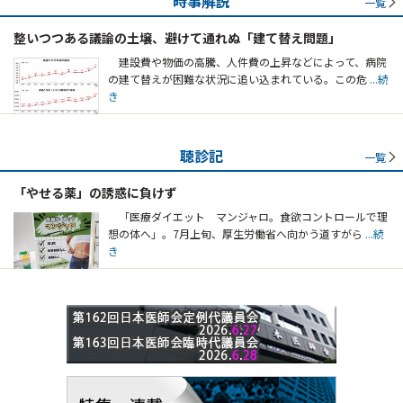
時事解説
一覧
整いつつある議論の土壌、避けて通れぬ「建て替え問題」
建設費や物価の高騰、人件費の上昇などによって、病院
の建て替えが困難な状況に追い込まれている。この危
...続
き
聴診記
一覧
「やせる薬」の誘惑に負けず
「医療ダイエット マンジャロ。食欲コントロールで理
想の体へ」。7月上旬、厚生労働省へ向かう道すがら
...続
き