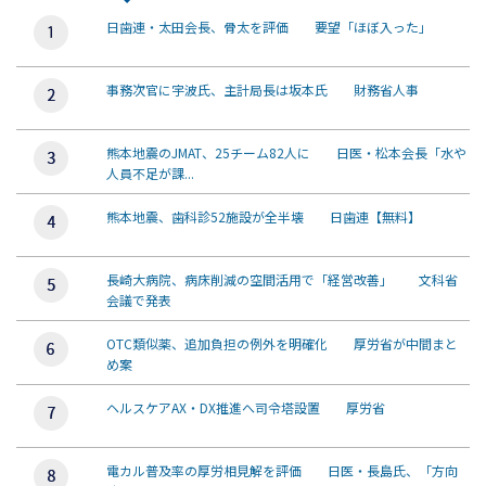
日歯連・太田会長、骨太を評価 要望「ほぼ入った」
事務次官に宇波氏、主計局長は坂本氏 財務省人事
熊本地震のJMAT、25チーム82人に 日医・松本会長「水や
人員不足が課...
熊本地震、歯科診52施設が全半壊 日歯連【無料】
長崎大病院、病床削減の空間活用で「経営改善」 文科省
会議で発表
OTC類似薬、追加負担の例外を明確化 厚労省が中間まと
め案
ヘルスケアAX・DX推進へ司令塔設置 厚労省
電カル普及率の厚労相見解を評価 日医・長島氏、「方向