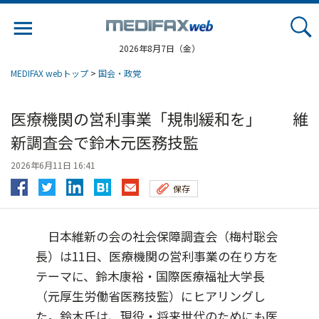
Jump
to
navigation
2026年8月7日（金）
MEDIFAX webトップ
>
国会・政党
医療機関の営利事業「規制緩和を」 維
新調査会で鈴木元医務技監
2026年6月11日 16:41
保存
日本維新の会の社会保障調査会（梅村聡会
長）は11日、医療機関の営利事業の在り方を
テーマに、鈴木康裕・国際医療福祉大学長
（元厚生労働省医務技監）にヒアリングし
た。鈴木氏は、現役・将来世代のためにも医