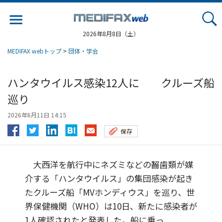
Jump
to
navigation
2026年8月8日（土）
MEDIFAX webトップ
>
団体・学会
ハンタウイルス感染12人に クルーズ船
巡り
2026年6月11日 14:15
保存
大西洋を航行中にネズミなどの齧歯類が媒
介する「ハンタウイルス」の集団感染が起き
たクルーズ船「MVホンディウス」を巡り、世
界保健機関（WHO）は10日、新たに感染者が
1人確認されたと発表した。船に乗っ...