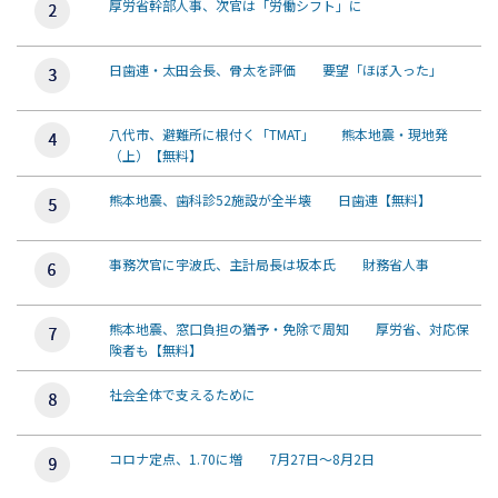
厚労省幹部人事、次官は「労働シフト」に
日歯連・太田会長、骨太を評価 要望「ほぼ入った」
八代市、避難所に根付く「TMAT」 熊本地震・現地発
（上）【無料】
熊本地震、歯科診52施設が全半壊 日歯連【無料】
事務次官に宇波氏、主計局長は坂本氏 財務省人事
熊本地震、窓口負担の猶予・免除で周知 厚労省、対応保
険者も【無料】
社会全体で支えるために
コロナ定点、1.70に増 7月27日～8月2日