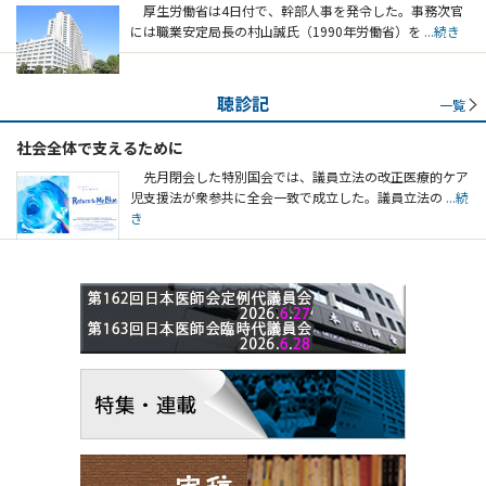
厚生労働省は4日付で、幹部人事を発令した。事務次官
には職業安定局長の村山誠氏（1990年労働省）を
...続き
聴診記
一覧
社会全体で支えるために
先月閉会した特別国会では、議員立法の改正医療的ケア
児支援法が衆参共に全会一致で成立した。議員立法の
...続
き