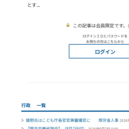
とす...
この記事は会員限定です。
ログインＩＤとパスワードを
お持ちの方はこちらから
ログイン
行政
一覧
姫野氏はこども庁長官官房審議官に 厚労省人事
2026
【厚生労働省辞令】（8月7日付）
2026年8月7日 0:00