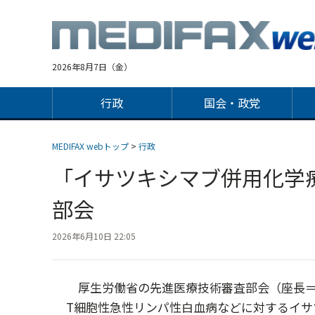
Jump
to
navigation
2026年8月7日（金）
行政
国会・政党
MEDIFAX webトップ
>
行政
「イサツキシマブ併用化学
部会
2026年6月10日 22:05
厚生労働省の先進医療技術審査部会（座長＝
T細胞性急性リンパ性白血病などに対するイサ