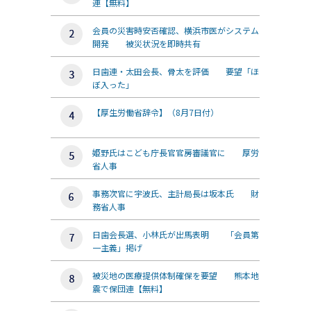
連【無料】
会員の災害時安否確認、横浜市医がシステム
開発 被災状況を即時共有
日歯連・太田会長、骨太を評価 要望「ほ
ぼ入った」
【厚生労働省辞令】（8月7日付）
姫野氏はこども庁長官官房審議官に 厚労
省人事
事務次官に宇波氏、主計局長は坂本氏 財
務省人事
日歯会長選、小林氏が出馬表明 「会員第
一主義」掲げ
被災地の医療提供体制確保を要望 熊本地
震で保団連【無料】