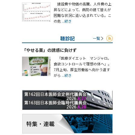
建設費や物価の高騰、人件費の上
昇などによって、病院の建て替えが
困難な状況に追い込まれている。こ
の危
...続き
聴診記
一覧
「やせる薬」の誘惑に負けず
「医療ダイエット マンジャロ。
食欲コントロールで理想の体へ」。
7月上旬、厚生労働省へ向かう道す
がら
...続き