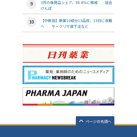
3月の後発品シェア、90.4％に微減 協会
けんぽ
【中医協】新薬10成分13品目、13日に収載
へ サークリサ皮下注など
ページの先頭へ