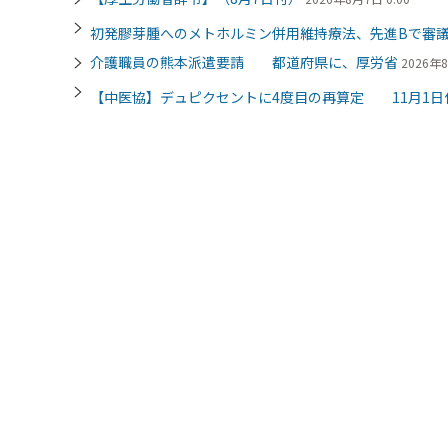
初発膠芽腫へのメトホルミン併用維持療法、先進Bで審
介護職員の熊本派遣要請 都道府県に、厚労省
2026年8
【中医協】デュピクセントに4度目の再算定 11月1日