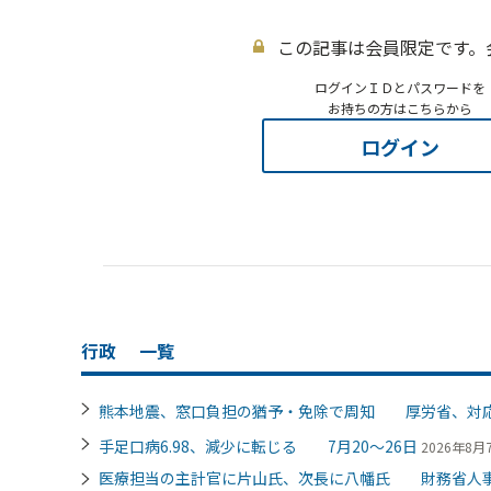
この記事は会員限定です。
ログインＩＤとパスワードを
お持ちの方はこちらから
ログイン
行政
一覧
熊本地震、窓口負担の猶予・免除で周知 厚労省、対
手足口病6.98、減少に転じる 7月20～26日
2026年8月7
医療担当の主計官に片山氏、次長に八幡氏 財務省人