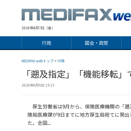
Jump
to
navigation
2026年8月7日（金）
行政
国会・政党
MEDIFAX webトップ
>
行政
「遡及指定」「機能移転」
2026年6月9日 19:15
厚生労働省は9月から、保険医療機関の「遡
険局医療課が9日までに地方厚生局宛てに発出
た。全国...