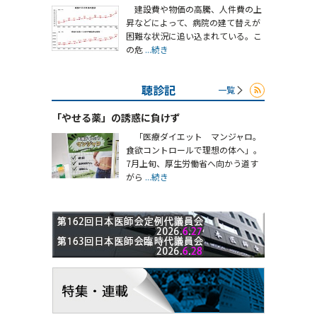
建設費や物価の高騰、人件費の上
昇などによって、病院の建て替えが
困難な状況に追い込まれている。こ
の危
...続き
聴診記
一覧
「やせる薬」の誘惑に負けず
「医療ダイエット マンジャロ。
食欲コントロールで理想の体へ」。
7月上旬、厚生労働省へ向かう道す
がら
...続き