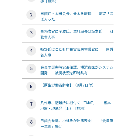
連【無料】
日歯連・太田会長、骨太を評価 要望「ほ
ぼ入った」
事務次官に宇波氏、主計局長は坂本氏 財
務省人事
姫野氏はこども庁長官官房審議官に 厚労
省人事
会員の災害時安否確認、横浜市医がシステム
開発 被災状況を即時共有
【厚生労働省辞令】（8月7日付）
八代市、避難所に根付く「TMAT」 熊本
地震・現地発（上）【無料】
日歯会長選、小林氏が出馬表明 「会員第
一主義」掲げ