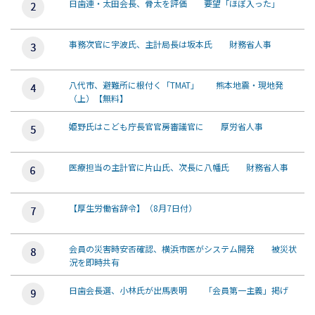
日歯連・太田会長、骨太を評価 要望「ほぼ入った」
事務次官に宇波氏、主計局長は坂本氏 財務省人事
八代市、避難所に根付く「TMAT」 熊本地震・現地発
（上）【無料】
姫野氏はこども庁長官官房審議官に 厚労省人事
医療担当の主計官に片山氏、次長に八幡氏 財務省人事
【厚生労働省辞令】（8月7日付）
会員の災害時安否確認、横浜市医がシステム開発 被災状
況を即時共有
日歯会長選、小林氏が出馬表明 「会員第一主義」掲げ