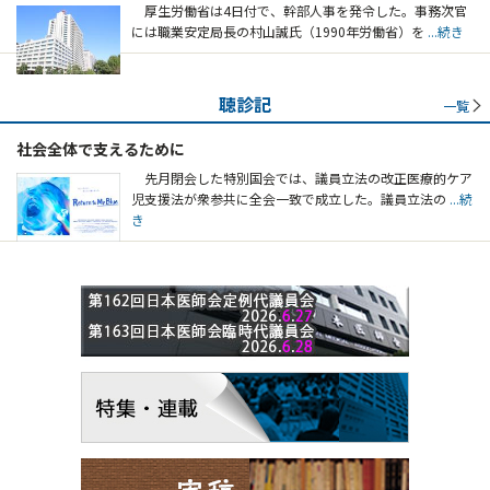
厚生労働省は4日付で、幹部人事を発令した。事務次官
には職業安定局長の村山誠氏（1990年労働省）を
...続き
聴診記
一覧
社会全体で支えるために
先月閉会した特別国会では、議員立法の改正医療的ケア
児支援法が衆参共に全会一致で成立した。議員立法の
...続
き