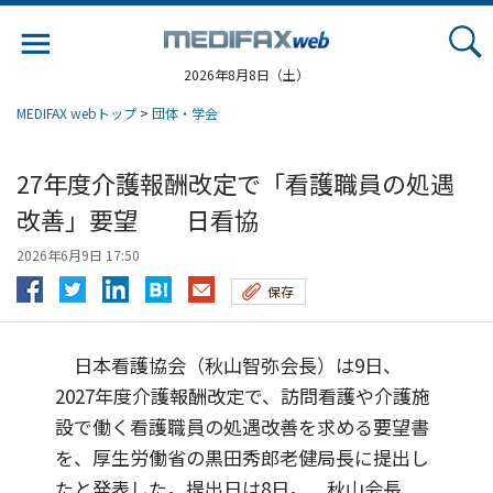
Jump
to
navigation
2026年8月8日（土）
MEDIFAX webトップ
>
団体・学会
27年度介護報酬改定で「看護職員の処遇
改善」要望 日看協
2026年6月9日 17:50
保存
日本看護協会（秋山智弥会長）は9日、
2027年度介護報酬改定で、訪問看護や介護施
設で働く看護職員の処遇改善を求める要望書
を、厚生労働省の黒田秀郎老健局長に提出し
たと発表した。提出日は8日。 秋山会長...