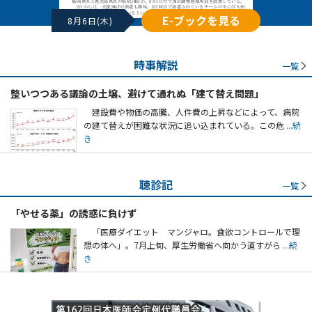
E-ブックを見る
8月6日(木)
時事解説
一覧
整いつつある議論の土壌、避けて通れぬ「建て替え問題」
建設費や物価の高騰、人件費の上昇などによって、病院
の建て替えが困難な状況に追い込まれている。この危
...続
き
聴診記
一覧
「やせる薬」の誘惑に負けず
「医療ダイエット マンジャロ。食欲コントロールで理
想の体へ」。7月上旬、厚生労働省へ向かう道すがら
...続
き