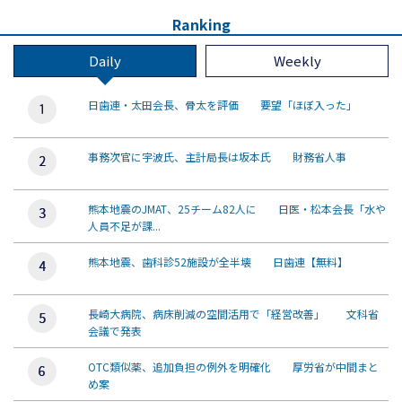
Ranking
Daily
Weekly
日歯連・太田会長、骨太を評価 要望「ほぼ入った」
事務次官に宇波氏、主計局長は坂本氏 財務省人事
熊本地震のJMAT、25チーム82人に 日医・松本会長「水や
人員不足が課...
熊本地震、歯科診52施設が全半壊 日歯連【無料】
長崎大病院、病床削減の空間活用で「経営改善」 文科省
会議で発表
OTC類似薬、追加負担の例外を明確化 厚労省が中間まと
め案