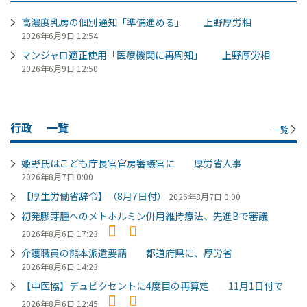
高濃度乳房の個別通知「準備進める」 上野厚労相
2026年6月9日 12:54
マンジャロ適正使用「医療機関に再周知」 上野厚労相
2026年6月9日 12:50
行政
一覧
一覧
姫野氏はこども庁長官官房審議官に 厚労省人事
2026年8月7日 0:00
【厚生労働省辞令】（8月7日付）
2026年8月7日 0:00
初発膠芽腫へのメトホルミン併用維持療法、先進Bで審議
2026年8月6日 17:23
介護職員の熊本派遣要請 都道府県に、厚労省
2026年8月6日 14:23
【中医協】デュピクセントに4度目の再算定 11月1日付で
2026年8月6日 12:45