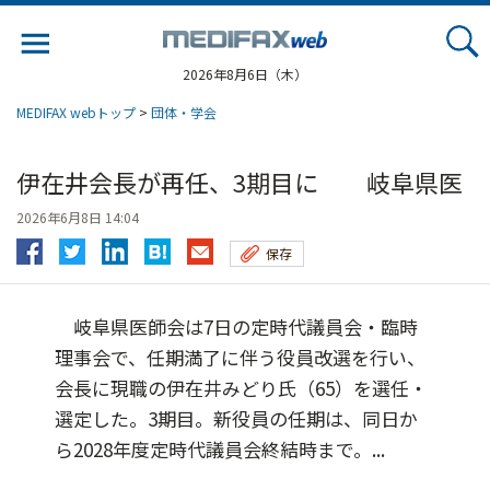
Jump
to
navigation
2026年8月6日（木）
MEDIFAX webトップ
>
団体・学会
伊在井会長が再任、3期目に 岐阜県医
2026年6月8日 14:04
保存
岐阜県医師会は7日の定時代議員会・臨時
理事会で、任期満了に伴う役員改選を行い、
会長に現職の伊在井みどり氏（65）を選任・
選定した。3期目。新役員の任期は、同日か
ら2028年度定時代議員会終結時まで。...