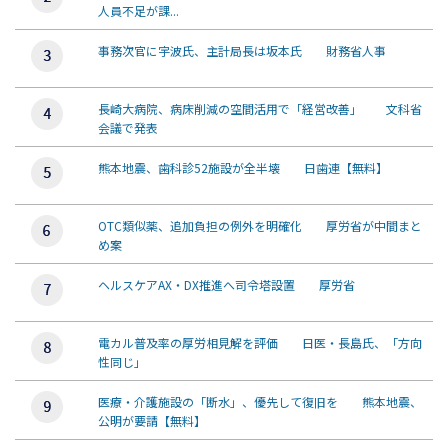
人員不足が課...
事務次官に宇波氏、主計局長は坂本氏 財務省人事
長崎大病院、病床削減の空間活用で「経営改善」 文科省
会議で発表
熊本地震、歯科診52施設が全半壊 日歯連【無料】
OTC類似薬、追加負担の例外を明確化 厚労省が中間まと
め案
ヘルスケアAX・DX推進へ司令塔設置 厚労省
電カル普及率の厚労相見解を評価 日医・長島氏、「方向
性同じ」
医療・介護施設の「断水」、優先して復旧を 熊本地震、
公明が要請【無料】