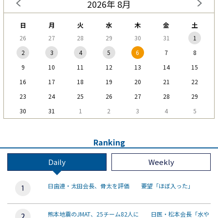
2026年 8月
日
月
火
水
木
金
土
26
27
28
29
30
31
1
2
3
4
5
6
7
8
9
10
11
12
13
14
15
16
17
18
19
20
21
22
23
24
25
26
27
28
29
30
31
1
2
3
4
5
Ranking
Daily
Weekly
日歯連・太田会長、骨太を評価 要望「ほぼ入った」
熊本地震のJMAT、25チーム82人に 日医・松本会長「水や