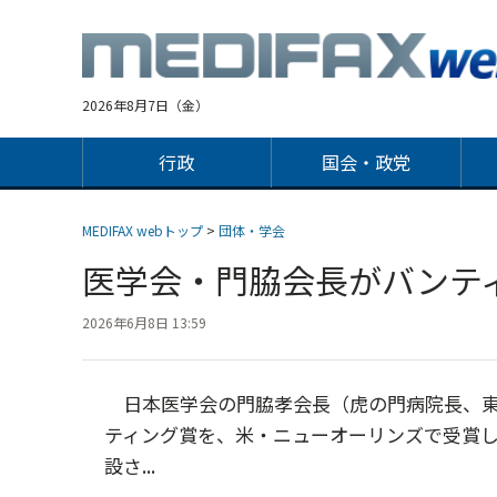
Jump
to
navigation
2026年8月7日（金）
行政
国会・政党
MEDIFAX webトップ
>
団体・学会
医学会・門脇会長がバンテ
2026年6月8日 13:59
日本医学会の門脇孝会長（虎の門病院長、東
ティング賞を、米・ニューオーリンズで受賞し
設さ...