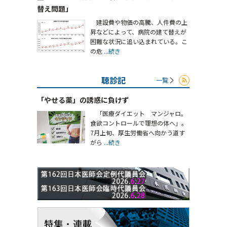
替え問題」
建設費や物価の高騰、人件費の上
昇などによって、病院の建て替えが
困難な状況に追い込まれている。こ
の危
...続き
聴診記
一覧
「やせる薬」の誘惑に負けず
「医療ダイエット マンジャロ。
食欲コントロールで理想の体へ」。
7月上旬、厚生労働省へ向かう道す
がら
...続き