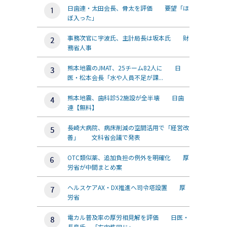
日歯連・太田会長、骨太を評価 要望「ほ
ぼ入った」
事務次官に宇波氏、主計局長は坂本氏 財
務省人事
熊本地震のJMAT、25チーム82人に 日
医・松本会長「水や人員不足が課...
熊本地震、歯科診52施設が全半壊 日歯
連【無料】
長崎大病院、病床削減の空間活用で「経営改
善」 文科省会議で発表
OTC類似薬、追加負担の例外を明確化 厚
労省が中間まとめ案
ヘルスケアAX・DX推進へ司令塔設置 厚
労省
電カル普及率の厚労相見解を評価 日医・
長島氏、「方向性同じ」