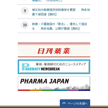
被災地の医療提供体制確保を要望 熊本地
震で保団連【無料】
医療・介護施設の「断水」、優先して復旧
を 熊本地震、公明が要請【無料】
ページの先頭へ