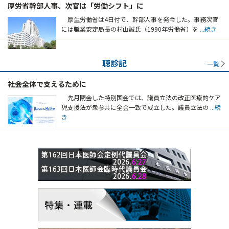
厚労省幹部人事、次官は「労働シフト」に
厚生労働省は4日付で、幹部人事を発令した。事務次官
には職業安定局長の村山誠氏（1990年労働省）を
...続き
聴診記
一覧
社会全体で支えるために
先月閉会した特別国会では、議員立法の改正医療的ケア
児支援法が衆参共に全会一致で成立した。議員立法の
...続
き