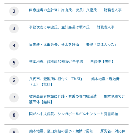
医療担当の主計官に片山氏、次長に八幡氏 財務省人事
事務次官に宇波氏、主計局長は坂本氏 財務省人事
日歯連・太田会長、骨太を評価 要望「ほぼ入った」
熊本地震、歯科診52施設が全半壊 日歯連【無料】
八代市、避難所に根付く「TMAT」 熊本地震・現地発
（上）【無料】
被災高齢者施設に介護・看護の専門職派遣 熊本地震で介
護団体【無料】
国がん中央病院、シンガポールがんセンターと覚書締結
熊本地震、窓口負担の猶予・免除で周知 厚労省、対応保