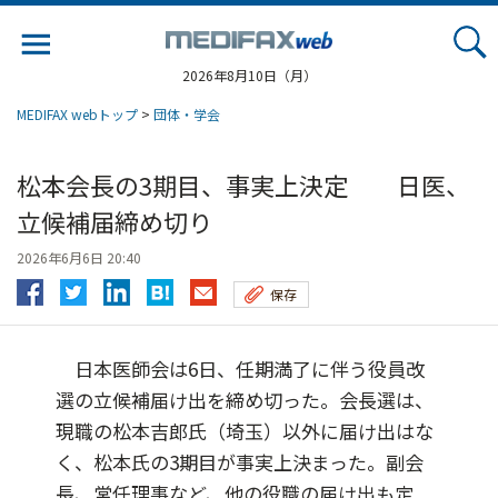
Jump
to
navigation
2026年8月10日（月）
MEDIFAX webトップ
>
団体・学会
松本会長の3期目、事実上決定 日医、
立候補届締め切り
2026年6月6日 20:40
保存
日本医師会は6日、任期満了に伴う役員改
選の立候補届け出を締め切った。会長選は、
現職の松本吉郎氏（埼玉）以外に届け出はな
く、松本氏の3期目が事実上決まった。副会
長、常任理事など、他の役職の届け出も定