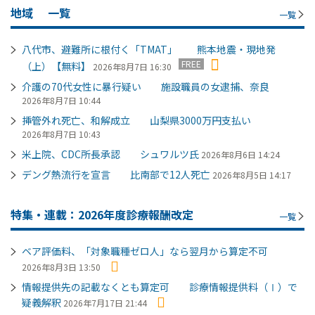
地域
一覧
一覧
八代市、避難所に根付く「TMAT」 熊本地震・現地発
FREE
（上）【無料】
2026年8月7日 16:30
介護の70代女性に暴行疑い 施設職員の女逮捕、奈良
2026年8月7日 10:44
挿管外れ死亡、和解成立 山梨県3000万円支払い
2026年8月7日 10:43
米上院、CDC所長承認 シュワルツ氏
2026年8月6日 14:24
デング熱流行を宣言 比南部で12人死亡
2026年8月5日 14:17
特集・連載：2026年度診療報酬改定
一覧
ベア評価料、「対象職種ゼロ人」なら翌月から算定不可
2026年8月3日 13:50
情報提供先の記載なくとも算定可 診療情報提供料（Ⅰ）で
疑義解釈
2026年7月17日 21:44