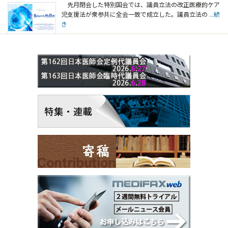
先月閉会した特別国会では、議員立法の改正医療的ケア
児支援法が衆参共に全会一致で成立した。議員立法の
...続
き