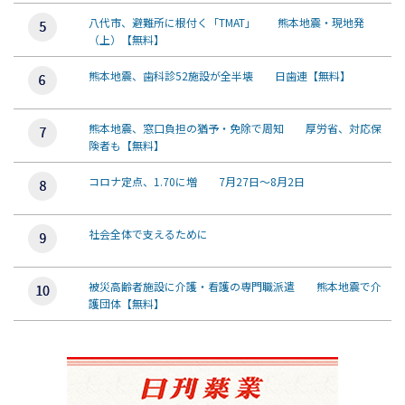
八代市、避難所に根付く「TMAT」 熊本地震・現地発
（上）【無料】
熊本地震、歯科診52施設が全半壊 日歯連【無料】
熊本地震、窓口負担の猶予・免除で周知 厚労省、対応保
険者も【無料】
コロナ定点、1.70に増 7月27日～8月2日
社会全体で支えるために
被災高齢者施設に介護・看護の専門職派遣 熊本地震で介
護団体【無料】