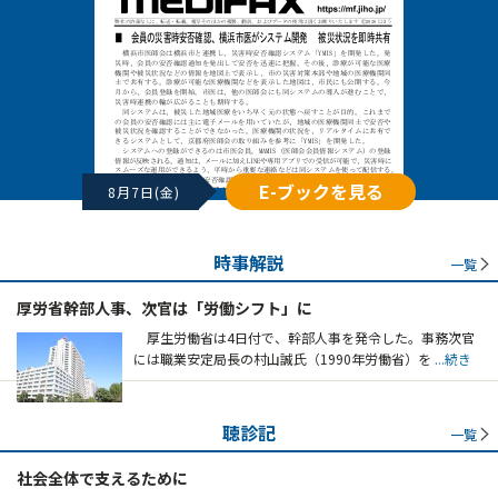
E-ブックを見る
8月7日(金)
時事解説
一覧
厚労省幹部人事、次官は「労働シフト」に
厚生労働省は4日付で、幹部人事を発令した。事務次官
には職業安定局長の村山誠氏（1990年労働省）を
...続き
聴診記
一覧
社会全体で支えるために