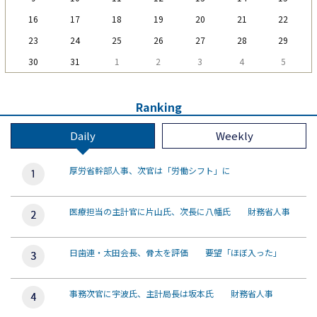
16
17
18
19
20
21
22
23
24
25
26
27
28
29
30
31
1
2
3
4
5
Ranking
Daily
Weekly
厚労省幹部人事、次官は「労働シフト」に
医療担当の主計官に片山氏、次長に八幡氏 財務省人事
日歯連・太田会長、骨太を評価 要望「ほぼ入った」
事務次官に宇波氏、主計局長は坂本氏 財務省人事