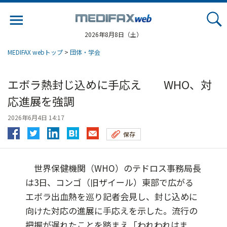
Jump
to
navigation
2026年8月8日（土）
MEDIFAX webトップ
>
団体・学会
エボラ熱封じ込めに手応え WHO、対
応進展を強調
2026年6月4日 14:17
保存
世界保健機関（WHO）のテドロス事務局長
は3日、コンゴ（旧ザイール）東部で広がる
エボラ出血熱を巡り記者会見し、封じ込めに
向けた対応の進展に手応えを示した。流行の
把握が遅れたことを踏まえ「われわれはま...