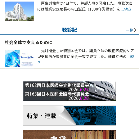
厚生労働省は4日付で、幹部人事を発令した。事務次官
には職業安定局長の村山誠氏（1990年労働省）を
...続き
聴診記
一覧
社会全体で支えるために
先月閉会した特別国会では、議員立法の改正医療的ケア
児支援法が衆参共に全会一致で成立した。議員立法の
...続
き