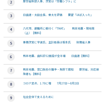
厚労省幹部人事、次官は「労働シフト」に
日歯連・太田会長、骨太を評価 要望「ほぼ入った」
八代市、避難所に根付く「TMAT」 熊本地震・現地発
（上）【無料】
事務次官に宇波氏、主計局長は坂本氏 財務省人事
熊本地震、歯科診52施設が全半壊 日歯連【無料】
熊本地震、窓口負担の猶予・免除で周知 厚労省、対応保
険者も【無料】
コロナ定点、1.70に増 7月27日～8月2日
社会全体で支えるために