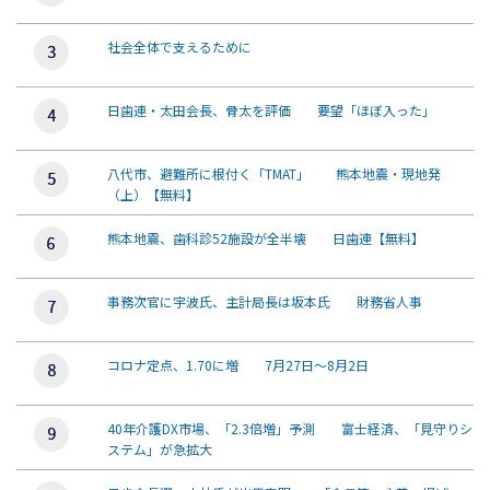
社会全体で支えるために
日歯連・太田会長、骨太を評価 要望「ほぼ入った」
八代市、避難所に根付く「TMAT」 熊本地震・現地発
（上）【無料】
熊本地震、歯科診52施設が全半壊 日歯連【無料】
事務次官に宇波氏、主計局長は坂本氏 財務省人事
コロナ定点、1.70に増 7月27日～8月2日
40年介護DX市場、「2.3倍増」予測 富士経済、「見守りシ
ステム」が急拡大