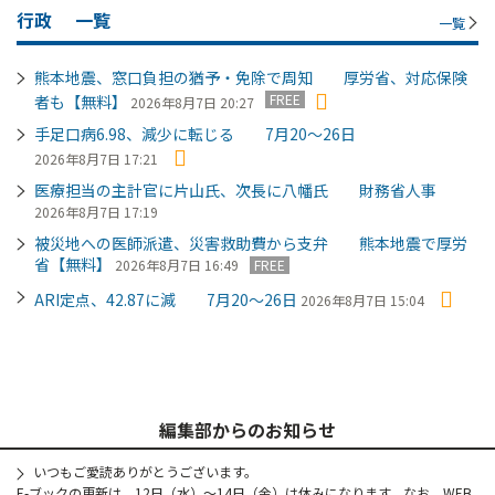
行政
一覧
一覧
熊本地震、窓口負担の猶予・免除で周知 厚労省、対応保険
FREE
者も【無料】
2026年8月7日 20:27
手足口病6.98、減少に転じる 7月20～26日
2026年8月7日 17:21
医療担当の主計官に片山氏、次長に八幡氏 財務省人事
2026年8月7日 17:19
被災地への医師派遣、災害救助費から支弁 熊本地震で厚労
省【無料】
2026年8月7日 16:49
FREE
ARI定点、42.87に減 7月20～26日
2026年8月7日 15:04
編集部からのお知らせ
いつもご愛読ありがとうございます。
E-ブックの更新は、12日（水）～14日（金）は休みになります。なお、WEB