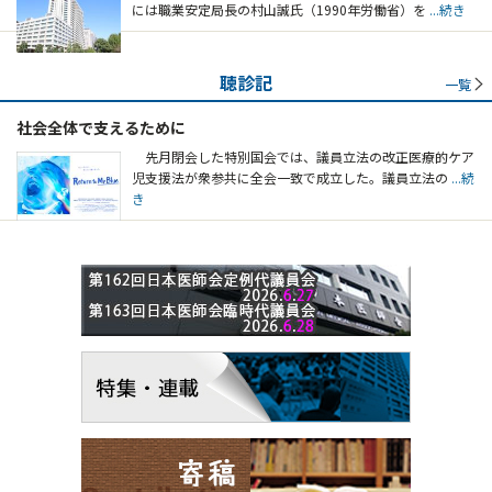
には職業安定局長の村山誠氏（1990年労働省）を
...続き
聴診記
一覧
社会全体で支えるために
先月閉会した特別国会では、議員立法の改正医療的ケア
児支援法が衆参共に全会一致で成立した。議員立法の
...続
き