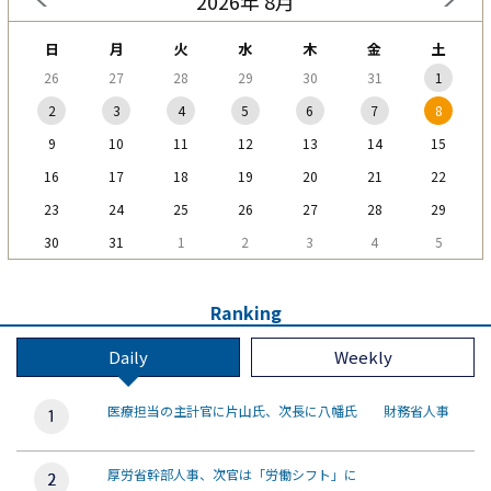
2026年 8月
日
月
火
水
木
金
土
26
27
28
29
30
31
1
2
3
4
5
6
7
8
9
10
11
12
13
14
15
16
17
18
19
20
21
22
23
24
25
26
27
28
29
30
31
1
2
3
4
5
Ranking
Daily
Weekly
医療担当の主計官に片山氏、次長に八幡氏 財務省人事
厚労省幹部人事、次官は「労働シフト」に