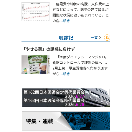
建設費や物価の高騰、人件費の上
昇などによって、病院の建て替えが
困難な状況に追い込まれている。こ
の危
...続き
聴診記
一覧
「やせる薬」の誘惑に負けず
「医療ダイエット マンジャロ。
食欲コントロールで理想の体へ」。
7月上旬、厚生労働省へ向かう道す
がら
...続き