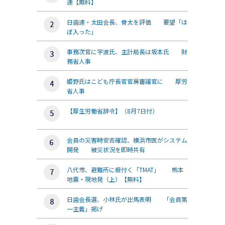
連【無料】
日歯連・太田会長、骨太を評価 要望「ほ
ぼ入った」
事務次官に宇波氏、主計局長は坂本氏 財
務省人事
姫野氏はこども庁長官官房審議官に 厚労
省人事
【厚生労働省辞令】（8月7日付）
会員の災害時安否確認、横浜市医がシステム
開発 被災状況を即時共有
八代市、避難所に根付く「TMAT」 熊本
地震・現地発（上）【無料】
日歯会長選、小林氏が出馬表明 「会員第
一主義」掲げ