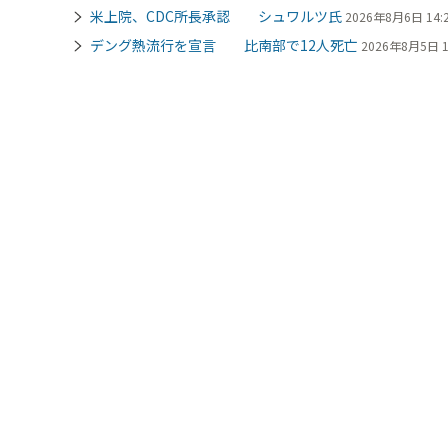
米上院、CDC所長承認 シュワルツ氏
2026年8月6日 14:
デング熱流行を宣言 比南部で12人死亡
2026年8月5日 1