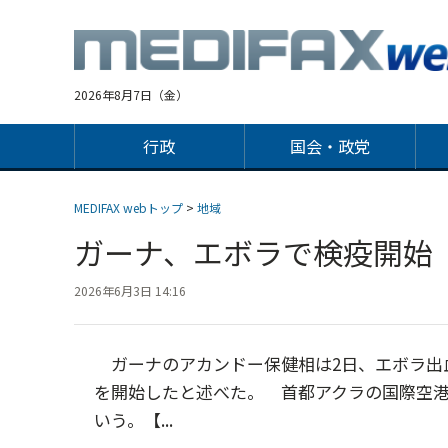
Jump
to
navigation
2026年8月7日（金）
行政
国会・政党
MEDIFAX webトップ
>
地域
ガーナ、エボラで検疫開始
2026年6月3日 14:16
ガーナのアカンドー保健相は2日、エボラ出
を開始したと述べた。 首都アクラの国際空
いう。【...