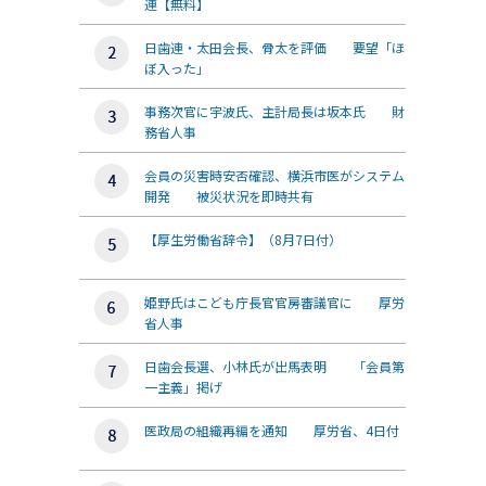
連【無料】
日歯連・太田会長、骨太を評価 要望「ほ
ぼ入った」
事務次官に宇波氏、主計局長は坂本氏 財
務省人事
会員の災害時安否確認、横浜市医がシステム
開発 被災状況を即時共有
【厚生労働省辞令】（8月7日付）
姫野氏はこども庁長官官房審議官に 厚労
省人事
日歯会長選、小林氏が出馬表明 「会員第
一主義」掲げ
医政局の組織再編を通知 厚労省、4日付