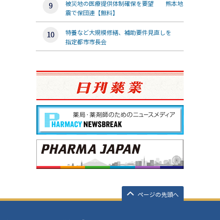
被災地の医療提供体制確保を要望 熊本地
震で保団連【無料】
特養など大規模修繕、補助要件見直しを
指定都市市長会
ページの先頭へ