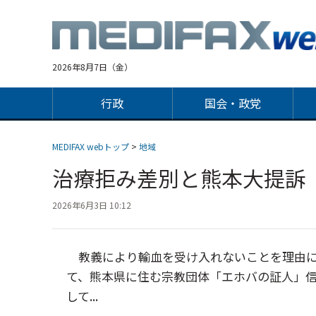
Jump
to
navigation
2026年8月7日（金）
行政
国会・政党
MEDIFAX webトップ
>
地域
治療拒み差別と熊本大提訴
2026年6月3日 10:12
教義により輸血を受け入れないことを理由に
て、熊本県に住む宗教団体「エホバの証人」信
して...