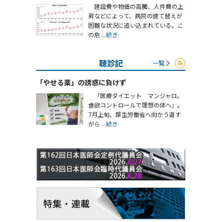
建設費や物価の高騰、人件費の上
昇などによって、病院の建て替えが
困難な状況に追い込まれている。こ
の危
...続き
聴診記
一覧
「やせる薬」の誘惑に負けず
「医療ダイエット マンジャロ。
食欲コントロールで理想の体へ」。
7月上旬、厚生労働省へ向かう道す
がら
...続き