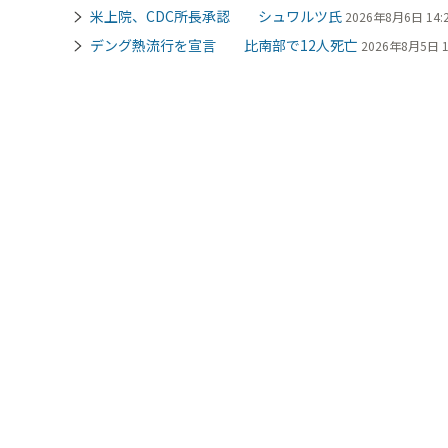
米上院、CDC所長承認 シュワルツ氏
2026年8月6日 14:
デング熱流行を宣言 比南部で12人死亡
2026年8月5日 1