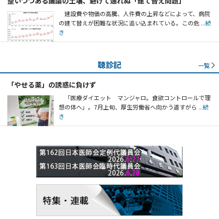
整いつつある議論の土壌、避けて通れぬ「建て替え問題」
建設費や物価の高騰、人件費の上昇などによって、病院
の建て替えが困難な状況に追い込まれている。この危
...続
き
聴診記
一覧
「やせる薬」の誘惑に負けず
「医療ダイエット マンジャロ。食欲コントロールで理
想の体へ」。7月上旬、厚生労働省へ向かう道すがら
...続
き