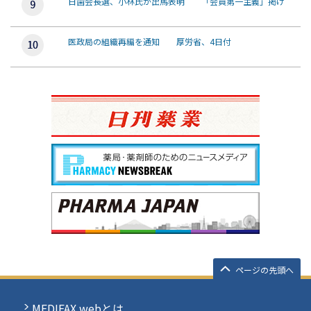
日歯会長選、小林氏が出馬表明 「会員第一主義」掲げ
医政局の組織再編を通知 厚労省、4日付
ページの先頭へ
MEDIFAX webとは