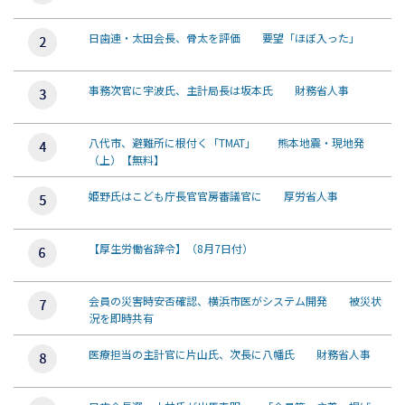
日歯連・太田会長、骨太を評価 要望「ほぼ入った」
事務次官に宇波氏、主計局長は坂本氏 財務省人事
八代市、避難所に根付く「TMAT」 熊本地震・現地発
（上）【無料】
姫野氏はこども庁長官官房審議官に 厚労省人事
【厚生労働省辞令】（8月7日付）
会員の災害時安否確認、横浜市医がシステム開発 被災状
況を即時共有
医療担当の主計官に片山氏、次長に八幡氏 財務省人事