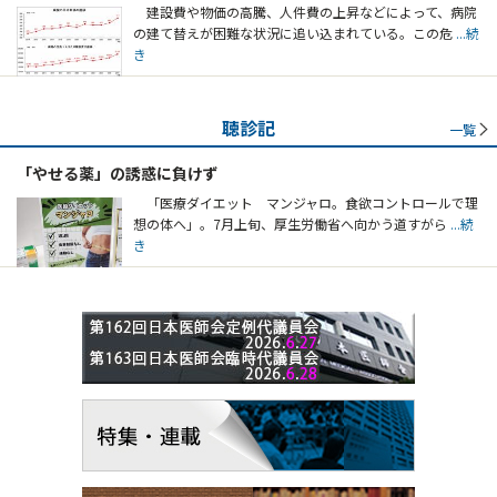
建設費や物価の高騰、人件費の上昇などによって、病院
の建て替えが困難な状況に追い込まれている。この危
...続
き
聴診記
一覧
「やせる薬」の誘惑に負けず
「医療ダイエット マンジャロ。食欲コントロールで理
想の体へ」。7月上旬、厚生労働省へ向かう道すがら
...続
き