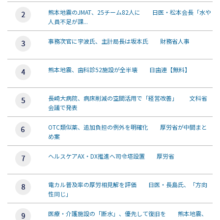
熊本地震のJMAT、25チーム82人に 日医・松本会長「水や
人員不足が課...
事務次官に宇波氏、主計局長は坂本氏 財務省人事
熊本地震、歯科診52施設が全半壊 日歯連【無料】
長崎大病院、病床削減の空間活用で「経営改善」 文科省
会議で発表
OTC類似薬、追加負担の例外を明確化 厚労省が中間まと
め案
ヘルスケアAX・DX推進へ司令塔設置 厚労省
電カル普及率の厚労相見解を評価 日医・長島氏、「方向
性同じ」
医療・介護施設の「断水」、優先して復旧を 熊本地震、