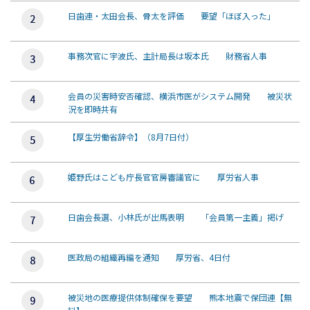
日歯連・太田会長、骨太を評価 要望「ほぼ入った」
事務次官に宇波氏、主計局長は坂本氏 財務省人事
会員の災害時安否確認、横浜市医がシステム開発 被災状
況を即時共有
【厚生労働省辞令】（8月7日付）
姫野氏はこども庁長官官房審議官に 厚労省人事
日歯会長選、小林氏が出馬表明 「会員第一主義」掲げ
医政局の組織再編を通知 厚労省、4日付
被災地の医療提供体制確保を要望 熊本地震で保団連【無