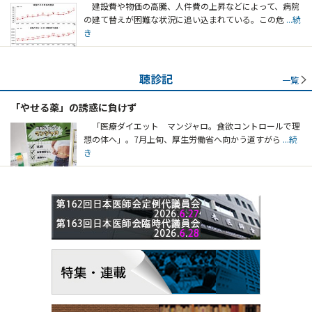
建設費や物価の高騰、人件費の上昇などによって、病院
の建て替えが困難な状況に追い込まれている。この危
...続
き
聴診記
一覧
「やせる薬」の誘惑に負けず
「医療ダイエット マンジャロ。食欲コントロールで理
想の体へ」。7月上旬、厚生労働省へ向かう道すがら
...続
き