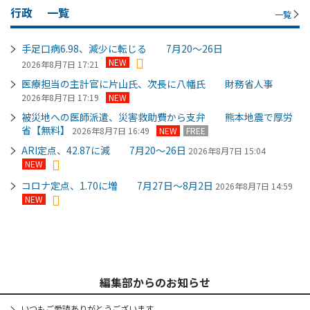
行政
一覧
一覧
手足口病6.98、減少に転じる 7月20～26日
NEW
2026年8月7日 17:21
医療担当の主計官に片山氏、次長に八幡氏 財務省人事
2026年8月7日 17:19
NEW
被災地への医師派遣、災害救助費から支弁 熊本地震で厚労
省【無料】
2026年8月7日 16:49
NEW
FREE
ARI定点、42.87に減 7月20～26日
2026年8月7日 15:04
NEW
コロナ定点、1.70に増 7月27日～8月2日
2026年8月7日 14:59
NEW
編集部からのお知らせ
いつもご愛読ありがとうございます。