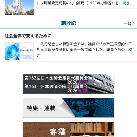
には職業安定局長の村山誠氏（1990年労働省）を
...続き
聴診記
一覧
社会全体で支えるために
先月閉会した特別国会では、議員立法の改正医療的ケア
児支援法が衆参共に全会一致で成立した。議員立法の
...続
き