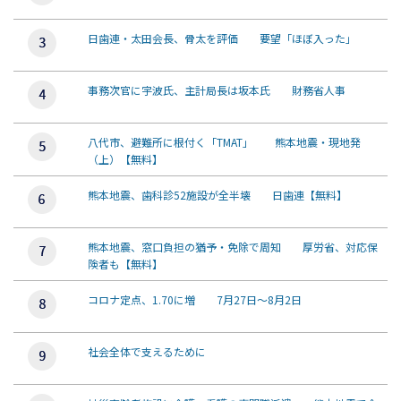
日歯連・太田会長、骨太を評価 要望「ほぼ入った」
事務次官に宇波氏、主計局長は坂本氏 財務省人事
八代市、避難所に根付く「TMAT」 熊本地震・現地発
（上）【無料】
熊本地震、歯科診52施設が全半壊 日歯連【無料】
熊本地震、窓口負担の猶予・免除で周知 厚労省、対応保
険者も【無料】
コロナ定点、1.70に増 7月27日～8月2日
社会全体で支えるために