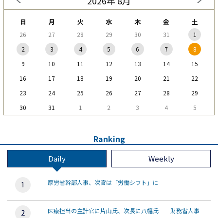
2026年 8月
日
月
火
水
木
金
土
26
27
28
29
30
31
1
2
3
4
5
6
7
8
9
10
11
12
13
14
15
16
17
18
19
20
21
22
23
24
25
26
27
28
29
30
31
1
2
3
4
5
Ranking
Daily
Weekly
厚労省幹部人事、次官は「労働シフト」に
医療担当の主計官に片山氏、次長に八幡氏 財務省人事