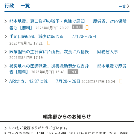
行政
一覧
一覧
熊本地震、窓口負担の猶予・免除で周知 厚労省、対応保険
FREE
者も【無料】
2026年8月7日 20:27
手足口病6.98、減少に転じる 7月20～26日
2026年8月7日 17:21
医療担当の主計官に片山氏、次長に八幡氏 財務省人事
2026年8月7日 17:19
被災地への医師派遣、災害救助費から支弁 熊本地震で厚労
省【無料】
2026年8月7日 16:49
FREE
ARI定点、42.87に減 7月20～26日
2026年8月7日 15:04
編集部からのお知らせ
いつもご愛読ありがとうございます。
E-ブックの更新は、12日（水）～14日（金）は休みになります。なお、WEB