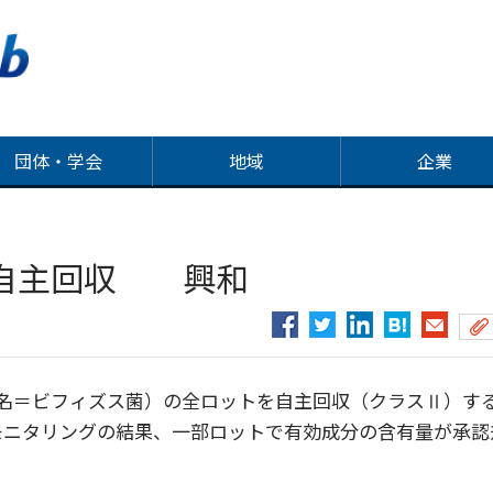
団体・学会
地域
企業
を自主回収 興和
名＝ビフィズス菌）の全ロットを自主回収（クラスⅡ）す
モニタリングの結果、一部ロットで有効成分の含有量が承認