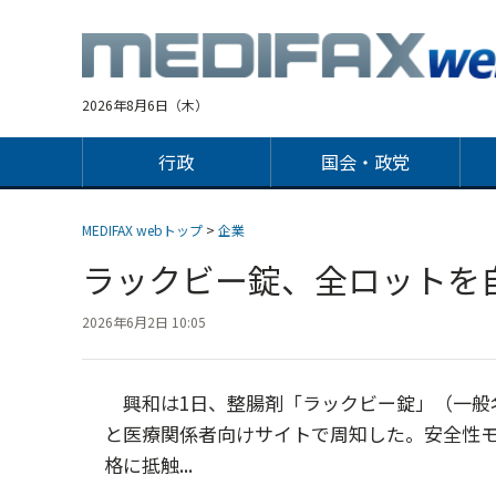
Jump
to
navigation
2026年8月6日（木）
行政
国会・政党
MEDIFAX webトップ
>
企業
ラックビー錠、全ロット
2026年6月2日 10:05
興和は1日、整腸剤「ラックビー錠」（一般
と医療関係者向けサイトで周知した。安全性
格に抵触...