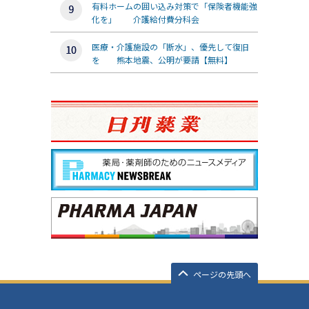
有料ホームの囲い込み対策で「保険者機能強
化を」 介護給付費分科会
医療・介護施設の「断水」、優先して復旧
を 熊本地震、公明が要請【無料】
ページの先頭へ