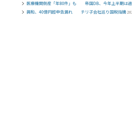
医療機関倒産「年80件」も 帝国DB、今年上半期は
興和、40億円超申告漏れ チリ子会社巡り国税指摘
20