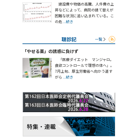
建設費や物価の高騰、人件費の上
昇などによって、病院の建て替えが
困難な状況に追い込まれている。こ
の危
...続き
聴診記
一覧
「やせる薬」の誘惑に負けず
「医療ダイエット マンジャロ。
食欲コントロールで理想の体へ」。
7月上旬、厚生労働省へ向かう道す
がら
...続き