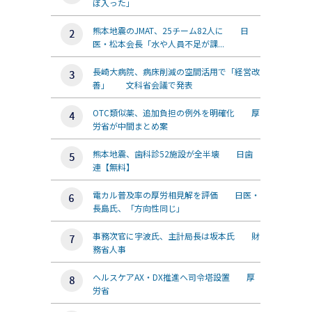
ぼ入った」
熊本地震のJMAT、25チーム82人に 日
医・松本会長「水や人員不足が課...
長崎大病院、病床削減の空間活用で「経営改
善」 文科省会議で発表
OTC類似薬、追加負担の例外を明確化 厚
労省が中間まとめ案
熊本地震、歯科診52施設が全半壊 日歯
連【無料】
電カル普及率の厚労相見解を評価 日医・
長島氏、「方向性同じ」
事務次官に宇波氏、主計局長は坂本氏 財
務省人事
ヘルスケアAX・DX推進へ司令塔設置 厚
労省