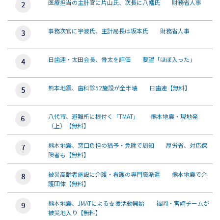
医療担当の主計官に片山氏、次長に八幡氏 財務省人事
事務次官に宇波氏、主計局長は坂本氏 財務省人事
日歯連・太田会長、骨太を評価 要望「ほぼ入った」
熊本地震、歯科診52施設が全半壊 日歯連【無料】
八代市、避難所に根付く「TMAT」 熊本地震・現地発
（上）【無料】
熊本地震、窓口負担の猶予・免除で周知 厚労省、対応保
険者も【無料】
被災高齢者施設に介護・看護の専門職派遣 熊本地震で介
護団体【無料】
熊本地震、JMATによる支援活動開始 福岡・宮崎チームが
被災地入り【無料】