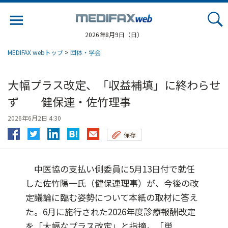
Jump
to
navigation
2026年8月9日（日）
MEDIFAX webトップ
>
団体・学会
大幅プラス改定、「収益補填」に終わらせ
ず 健保連・佐竹理事
2026年6月2日 4:30
保存
中医協の支払い側委員に5月13日付で就任
した佐竹陽一氏（健保連理事）が、今後の改
定議論に臨む姿勢について本紙の取材に答え
た。6月に施行された2026年度診療報酬改定
を「大幅なプラス改定」と指摘。「単...