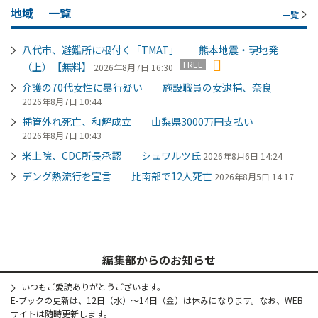
地域
一覧
一覧
八代市、避難所に根付く「TMAT」 熊本地震・現地発
FREE
（上）【無料】
2026年8月7日 16:30
介護の70代女性に暴行疑い 施設職員の女逮捕、奈良
2026年8月7日 10:44
挿管外れ死亡、和解成立 山梨県3000万円支払い
2026年8月7日 10:43
米上院、CDC所長承認 シュワルツ氏
2026年8月6日 14:24
デング熱流行を宣言 比南部で12人死亡
2026年8月5日 14:17
編集部からのお知らせ
いつもご愛読ありがとうございます。
E-ブックの更新は、12日（水）～14日（金）は休みになります。なお、WEB
サイトは随時更新します。