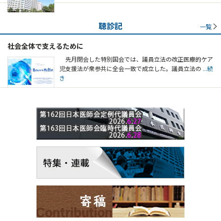
聴診記
一覧
社会全体で支えるために
先月閉会した特別国会では、議員立法の改正医療的ケア
児支援法が衆参共に全会一致で成立した。議員立法の
...続
き