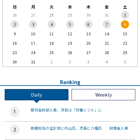
日
月
火
水
木
金
土
26
27
28
29
30
31
1
2
3
4
5
6
7
8
9
10
11
12
13
14
15
16
17
18
19
20
21
22
23
24
25
26
27
28
29
30
31
1
2
3
4
5
Ranking
Daily
Weekly
厚労省幹部人事、次官は「労働シフト」に
医療担当の主計官に片山氏、次長に八幡氏 財務省人事