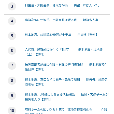
日歯連・太田会長、骨太を評価 要望「ほぼ入った」
事務次官に宇波氏、主計局長は坂本氏 財務省人事
熊本地震、歯科診52施設が全半壊 日歯連【無料】
八代市、避難所に根付く「TMAT」 熊本地震・現地発
（上）【無料】
被災高齢者施設に介護・看護の専門職派遣 熊本地震で介
護団体【無料】
熊本地震、窓口負担の猶予・免除で周知 厚労省、対応保
険者も【無料】
熊本地震、JMATによる支援活動開始 福岡・宮崎チームが
被災地入り【無料】
有料ホームの囲い込み対策で「保険者機能強化を」 介護