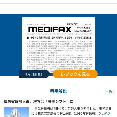
E-ブックを見る
8月7日(金)
時事解説
一覧
厚労省幹部人事、次官は「労働シフト」に
厚生労働省は4日付で、幹部人事を発令した。事務次官
には職業安定局長の村山誠氏（1990年労働省）を
...続き