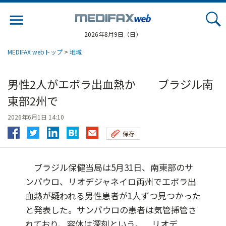
Jump
to
navigation
2026年8月9日（日）
MEDIFAX webトップ
>
地域
男性2人がエボラ出血熱か ブラジル南
東部2州で
2026年6月1日 14:10
保存
ブラジル保健当局は5月31日、南東部のサ
ンパウロ、リオデジャネイロ両州でエボラ出
血熱が疑われる男性患者が1人ずつ見つかった
と発表した。サンパウロの患者は気管挿管さ
れており、容体は深刻という。 リオデ...