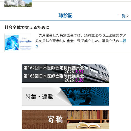
聴診記
一覧
社会全体で支えるために
先月閉会した特別国会では、議員立法の改正医療的ケア
児支援法が衆参共に全会一致で成立した。議員立法の
...続
き