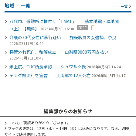
地域
一覧
一覧
八代市、避難所に根付く「TMAT」 熊本地震・現地発
FREE
（上）【無料】
2026年8月7日 16:30
介護の70代女性に暴行疑い 施設職員の女逮捕、奈良
2026年8月7日 10:44
挿管外れ死亡、和解成立 山梨県3000万円支払い
2026年8月7日 10:43
米上院、CDC所長承認 シュワルツ氏
2026年8月6日 14:24
デング熱流行を宣言 比南部で12人死亡
2026年8月5日 14:17
編集部からのお知らせ
いつもご愛読ありがとうございます。
E-ブックの更新は、12日（水）～14日（金）は休みになります。なお、WEB
サイトは随時更新します。