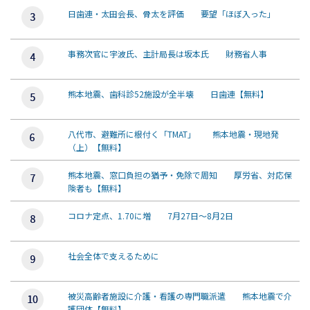
日歯連・太田会長、骨太を評価 要望「ほぼ入った」
事務次官に宇波氏、主計局長は坂本氏 財務省人事
熊本地震、歯科診52施設が全半壊 日歯連【無料】
八代市、避難所に根付く「TMAT」 熊本地震・現地発
（上）【無料】
熊本地震、窓口負担の猶予・免除で周知 厚労省、対応保
険者も【無料】
コロナ定点、1.70に増 7月27日～8月2日
社会全体で支えるために
被災高齢者施設に介護・看護の専門職派遣 熊本地震で介
護団体【無料】