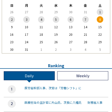
日
月
火
水
木
金
土
26
27
28
29
30
31
1
2
3
4
5
6
7
8
9
10
11
12
13
14
15
16
17
18
19
20
21
22
23
24
25
26
27
28
29
30
31
1
2
3
4
5
Ranking
Daily
Weekly
厚労省幹部人事、次官は「労働シフト」に
医療担当の主計官に片山氏、次長に八幡氏 財務省人事