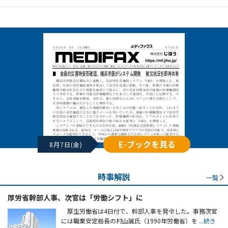
E-ブックを見る
8月7日(金)
時事解説
一覧
厚労省幹部人事、次官は「労働シフト」に
厚生労働省は4日付で、幹部人事を発令した。事務次官
には職業安定局長の村山誠氏（1990年労働省）を
...続き