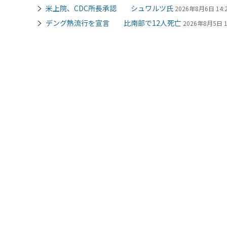
米上院、CDC所長承認 シュワルツ氏
2026年8月6日 14:
デング熱流行を宣言 比南部で12人死亡
2026年8月5日 1