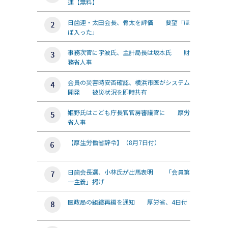
連【無料】
日歯連・太田会長、骨太を評価 要望「ほ
ぼ入った」
事務次官に宇波氏、主計局長は坂本氏 財
務省人事
会員の災害時安否確認、横浜市医がシステム
開発 被災状況を即時共有
姫野氏はこども庁長官官房審議官に 厚労
省人事
【厚生労働省辞令】（8月7日付）
日歯会長選、小林氏が出馬表明 「会員第
一主義」掲げ
医政局の組織再編を通知 厚労省、4日付