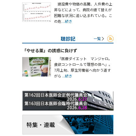
建設費や物価の高騰、人件費の上
昇などによって、病院の建て替えが
困難な状況に追い込まれている。こ
の危
...続き
聴診記
一覧
「やせる薬」の誘惑に負けず
「医療ダイエット マンジャロ。
食欲コントロールで理想の体へ」。
7月上旬、厚生労働省へ向かう道す
がら
...続き