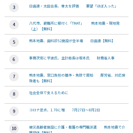
日歯連・太田会長、骨太を評価 要望「ほぼ入った」
八代市、避難所に根付く「TMAT」 熊本地震・現地発
（上）【無料】
熊本地震、歯科診52施設が全半壊 日歯連【無料】
事務次官に宇波氏、主計局長は坂本氏 財務省人事
熊本地震、窓口負担の猶予・免除で周知 厚労省、対応保
険者も【無料】
社会全体で支えるために
コロナ定点、1.70に増 7月27日～8月2日
被災高齢者施設に介護・看護の専門職派遣 熊本地震で介
護団体【無料】