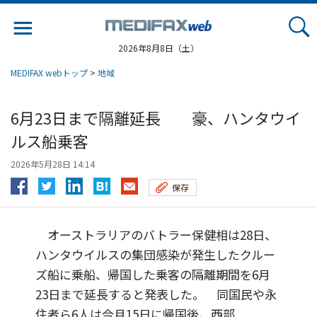
Jump
to
navigation
2026年8月8日（土）
MEDIFAX webトップ
>
地域
6月23日まで隔離延長 豪、ハンタウイ
ルス船乗客
2026年5月28日 14:14
保存
オーストラリアのバトラー保健相は28日、
ハンタウイルスの集団感染が発生したクルー
ズ船に乗船、帰国した乗客の隔離期間を6月
23日まで延長すると発表した。 同国民や永
住者ら6人は今月15日に帰国後、西部...