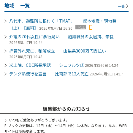
地域
一覧
一覧
八代市、避難所に根付く「TMAT」 熊本地震・現地発
FREE
（上）【無料】
2026年8月7日 16:30
介護の70代女性に暴行疑い 施設職員の女逮捕、奈良
2026年8月7日 10:44
挿管外れ死亡、和解成立 山梨県3000万円支払い
2026年8月7日 10:43
米上院、CDC所長承認 シュワルツ氏
2026年8月6日 14:24
デング熱流行を宣言 比南部で12人死亡
2026年8月5日 14:17
編集部からのお知らせ
いつもご愛読ありがとうございます。
E-ブックの更新は、12日（水）～14日（金）は休みになります。なお、WEB
サイトは随時更新します。