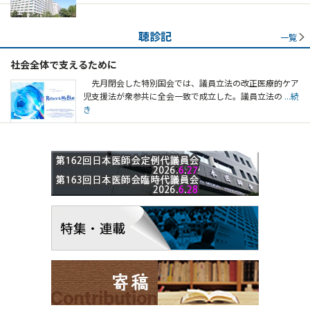
聴診記
一覧
社会全体で支えるために
先月閉会した特別国会では、議員立法の改正医療的ケア
児支援法が衆参共に全会一致で成立した。議員立法の
...続
き