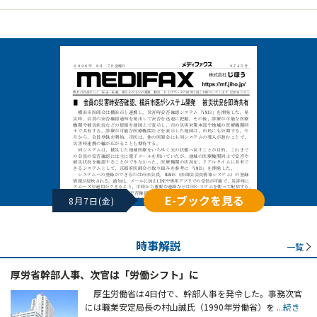
E-ブックを見る
8月7日(金)
時事解説
一覧
厚労省幹部人事、次官は「労働シフト」に
厚生労働省は4日付で、幹部人事を発令した。事務次官
には職業安定局長の村山誠氏（1990年労働省）を
...続き