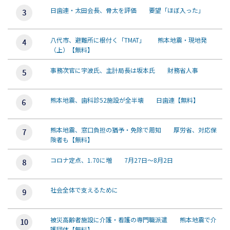
日歯連・太田会長、骨太を評価 要望「ほぼ入った」
八代市、避難所に根付く「TMAT」 熊本地震・現地発
（上）【無料】
事務次官に宇波氏、主計局長は坂本氏 財務省人事
熊本地震、歯科診52施設が全半壊 日歯連【無料】
熊本地震、窓口負担の猶予・免除で周知 厚労省、対応保
険者も【無料】
コロナ定点、1.70に増 7月27日～8月2日
社会全体で支えるために
被災高齢者施設に介護・看護の専門職派遣 熊本地震で介
護団体【無料】