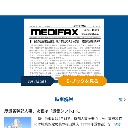
E-ブックを見る
8月7日(金)
時事解説
一覧
厚労省幹部人事、次官は「労働シフト」に
厚生労働省は4日付で、幹部人事を発令した。事務次官
には職業安定局長の村山誠氏（1990年労働省）を
...続き