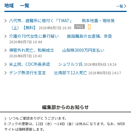
地域
一覧
一覧
八代市、避難所に根付く「TMAT」 熊本地震・現地発
FREE
（上）【無料】
2026年8月7日 16:30
介護の70代女性に暴行疑い 施設職員の女逮捕、奈良
2026年8月7日 10:44
挿管外れ死亡、和解成立 山梨県3000万円支払い
2026年8月7日 10:43
米上院、CDC所長承認 シュワルツ氏
2026年8月6日 14:24
デング熱流行を宣言 比南部で12人死亡
2026年8月5日 14:17
編集部からのお知らせ
いつもご愛読ありがとうございます。
E-ブックの更新は、12日（水）～14日（金）は休みになります。なお、WEB
サイトは随時更新します。