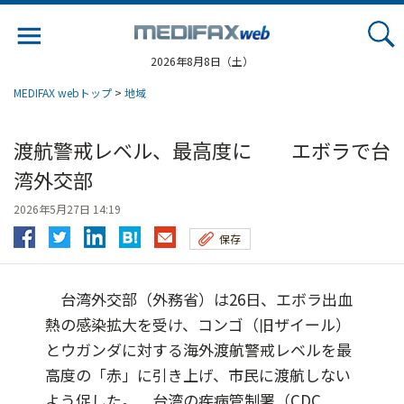
Jump
to
navigation
2026年8月8日（土）
MEDIFAX webトップ
>
地域
渡航警戒レベル、最高度に エボラで台
湾外交部
2026年5月27日 14:19
保存
台湾外交部（外務省）は26日、エボラ出血
熱の感染拡大を受け、コンゴ（旧ザイール）
とウガンダに対する海外渡航警戒レベルを最
高度の「赤」に引き上げ、市民に渡航しない
よう促した。 台湾の疾病管制署（CDC...