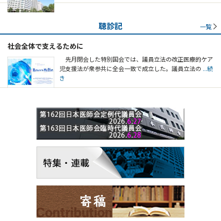
聴診記
一覧
社会全体で支えるために
先月閉会した特別国会では、議員立法の改正医療的ケア
児支援法が衆参共に全会一致で成立した。議員立法の
...続
き