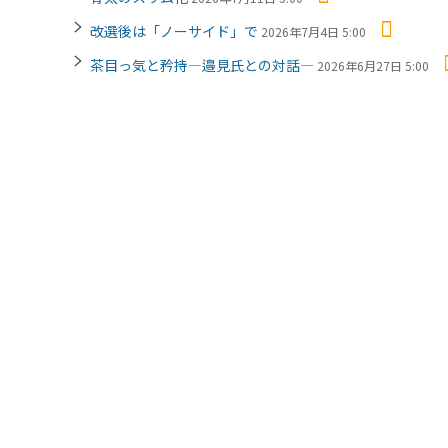
改選後は「ノーサイド」で
2026年7月4日 5:00
茶目っ気と矜持―邉見氏との対話―
2026年6月27日 5:00