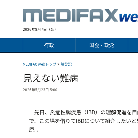
Jump
to
navigation
2026年8月7日（金）
行政
国会・政党
MEDIFAX webトップ
>
聴診記
見えない難病
2026年5月23日 5:00
先日、炎症性腸疾患（IBD）の理解促進を
で、この場を借りてIBDについて紹介したいと
原...