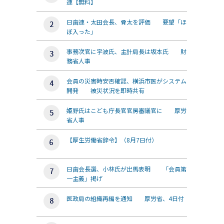
連【無料】
日歯連・太田会長、骨太を評価 要望「ほ
ぼ入った」
事務次官に宇波氏、主計局長は坂本氏 財
務省人事
会員の災害時安否確認、横浜市医がシステム
開発 被災状況を即時共有
姫野氏はこども庁長官官房審議官に 厚労
省人事
【厚生労働省辞令】（8月7日付）
日歯会長選、小林氏が出馬表明 「会員第
一主義」掲げ
医政局の組織再編を通知 厚労省、4日付