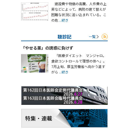
建設費や物価の高騰、人件費の上
昇などによって、病院の建て替えが
困難な状況に追い込まれている。こ
の危
...続き
聴診記
一覧
「やせる薬」の誘惑に負けず
「医療ダイエット マンジャロ。
食欲コントロールで理想の体へ」。
7月上旬、厚生労働省へ向かう道す
がら
...続き