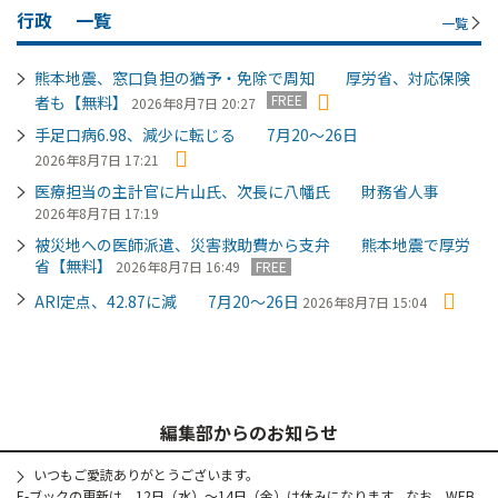
行政
一覧
一覧
熊本地震、窓口負担の猶予・免除で周知 厚労省、対応保険
FREE
者も【無料】
2026年8月7日 20:27
手足口病6.98、減少に転じる 7月20～26日
2026年8月7日 17:21
医療担当の主計官に片山氏、次長に八幡氏 財務省人事
2026年8月7日 17:19
被災地への医師派遣、災害救助費から支弁 熊本地震で厚労
省【無料】
2026年8月7日 16:49
FREE
ARI定点、42.87に減 7月20～26日
2026年8月7日 15:04
編集部からのお知らせ
いつもご愛読ありがとうございます。
E-ブックの更新は、12日（水）～14日（金）は休みになります。なお、WEB