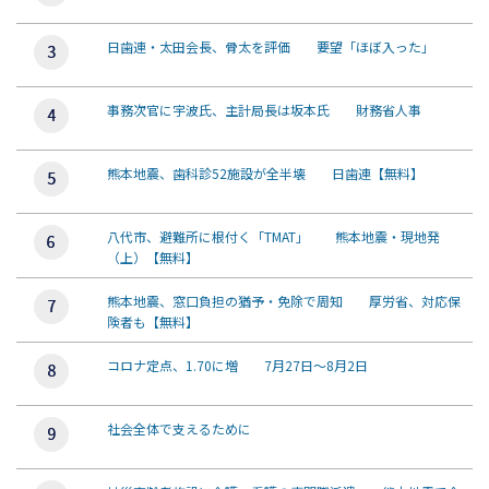
日歯連・太田会長、骨太を評価 要望「ほぼ入った」
事務次官に宇波氏、主計局長は坂本氏 財務省人事
熊本地震、歯科診52施設が全半壊 日歯連【無料】
八代市、避難所に根付く「TMAT」 熊本地震・現地発
（上）【無料】
熊本地震、窓口負担の猶予・免除で周知 厚労省、対応保
険者も【無料】
コロナ定点、1.70に増 7月27日～8月2日
社会全体で支えるために