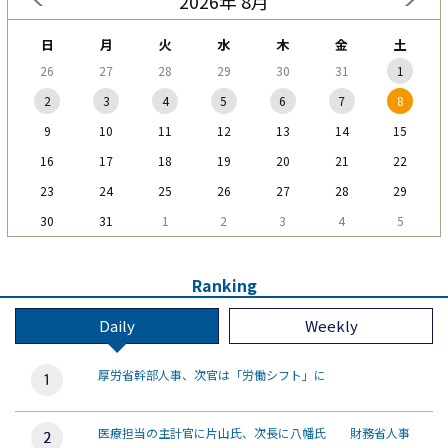
2026年 8月
日
月
火
水
木
金
土
26
27
28
29
30
31
1
2
3
4
5
6
7
8
9
10
11
12
13
14
15
16
17
18
19
20
21
22
23
24
25
26
27
28
29
30
31
1
2
3
4
5
Ranking
Daily
Weekly
厚労省幹部人事、次官は「労働シフト」に
医療担当の主計官に片山氏、次長に八幡氏 財務省人事