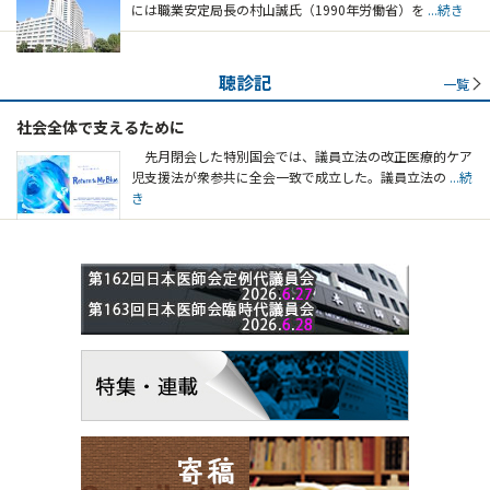
には職業安定局長の村山誠氏（1990年労働省）を
...続き
聴診記
一覧
社会全体で支えるために
先月閉会した特別国会では、議員立法の改正医療的ケア
児支援法が衆参共に全会一致で成立した。議員立法の
...続
き