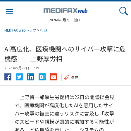
Jump
to
navigation
2026年8月7日（金）
MEDIFAX webトップ
>
行政
AI高度化、医療機関へのサイバー攻撃に危
機感 上野厚労相
2026年5月22日 11:39
保存
上野賢一郎厚生労働相は22日の閣議後会見
で、医療機関が高度化したAIを悪用したサイ
バー攻撃の被害に遭うリスクに言及し「攻撃
のスピードや規模が劇的に増加する可能性が
ある」と危機感を示した。 システムの...