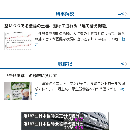
時事解説
一覧
整いつつある議論の土壌、避けて通れぬ「建て替え問題」
建設費や物価の高騰、人件費の上昇などによって、病院
の建て替えが困難な状況に追い込まれている。この危
...続
き
聴診記
一覧
「やせる薬」の誘惑に負けず
「医療ダイエット マンジャロ。食欲コントロールで理
想の体へ」。7月上旬、厚生労働省へ向かう道すがら
...続
き