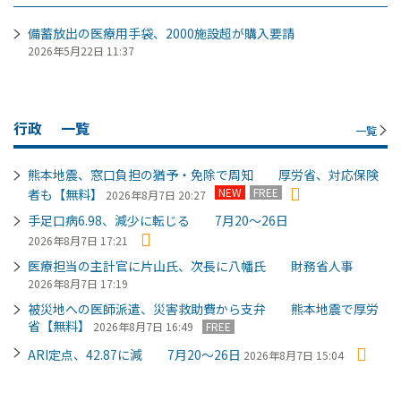
備蓄放出の医療用手袋、2000施設超が購入要請
2026年5月22日 11:37
行政
一覧
一覧
熊本地震、窓口負担の猶予・免除で周知 厚労省、対応保険
NEW
FREE
者も【無料】
2026年8月7日 20:27
手足口病6.98、減少に転じる 7月20～26日
2026年8月7日 17:21
医療担当の主計官に片山氏、次長に八幡氏 財務省人事
2026年8月7日 17:19
被災地への医師派遣、災害救助費から支弁 熊本地震で厚労
省【無料】
2026年8月7日 16:49
FREE
ARI定点、42.87に減 7月20～26日
2026年8月7日 15:04