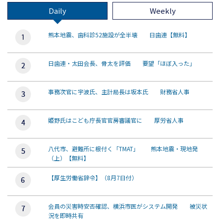
Daily
Weekly
熊本地震、歯科診52施設が全半壊 日歯連【無料】
日歯連・太田会長、骨太を評価 要望「ほぼ入った」
事務次官に宇波氏、主計局長は坂本氏 財務省人事
姫野氏はこども庁長官官房審議官に 厚労省人事
八代市、避難所に根付く「TMAT」 熊本地震・現地発
（上）【無料】
【厚生労働省辞令】（8月7日付）
会員の災害時安否確認、横浜市医がシステム開発 被災状
況を即時共有