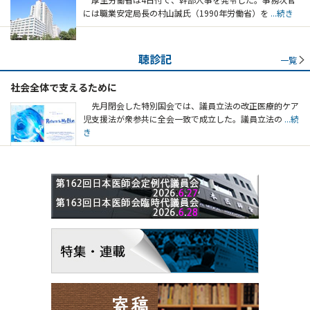
には職業安定局長の村山誠氏（1990年労働省）を
...続き
聴診記
一覧
社会全体で支えるために
先月閉会した特別国会では、議員立法の改正医療的ケア
児支援法が衆参共に全会一致で成立した。議員立法の
...続
き