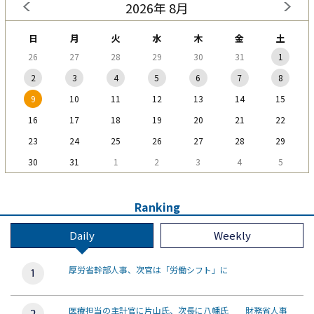
2026年 8月
日
月
火
水
木
金
土
26
27
28
29
30
31
1
2
3
4
5
6
7
8
9
10
11
12
13
14
15
16
17
18
19
20
21
22
23
24
25
26
27
28
29
30
31
1
2
3
4
5
Ranking
Daily
Weekly
厚労省幹部人事、次官は「労働シフト」に
医療担当の主計官に片山氏、次長に八幡氏 財務省人事