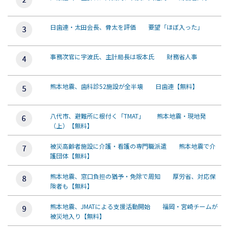
日歯連・太田会長、骨太を評価 要望「ほぼ入った」
事務次官に宇波氏、主計局長は坂本氏 財務省人事
熊本地震、歯科診52施設が全半壊 日歯連【無料】
八代市、避難所に根付く「TMAT」 熊本地震・現地発
（上）【無料】
被災高齢者施設に介護・看護の専門職派遣 熊本地震で介
護団体【無料】
熊本地震、窓口負担の猶予・免除で周知 厚労省、対応保
険者も【無料】
熊本地震、JMATによる支援活動開始 福岡・宮崎チームが
被災地入り【無料】