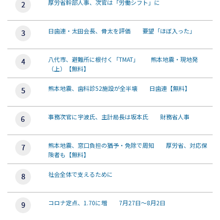
厚労省幹部人事、次官は「労働シフト」に
日歯連・太田会長、骨太を評価 要望「ほぼ入った」
八代市、避難所に根付く「TMAT」 熊本地震・現地発
（上）【無料】
熊本地震、歯科診52施設が全半壊 日歯連【無料】
事務次官に宇波氏、主計局長は坂本氏 財務省人事
熊本地震、窓口負担の猶予・免除で周知 厚労省、対応保
険者も【無料】
社会全体で支えるために
コロナ定点、1.70に増 7月27日～8月2日