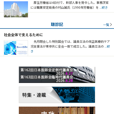
厚生労働省は4日付で、幹部人事を発令した。事務次官
には職業安定局長の村山誠氏（1990年労働省）を
...続き
聴診記
一覧
社会全体で支えるために
先月閉会した特別国会では、議員立法の改正医療的ケア
児支援法が衆参共に全会一致で成立した。議員立法の
...続
き