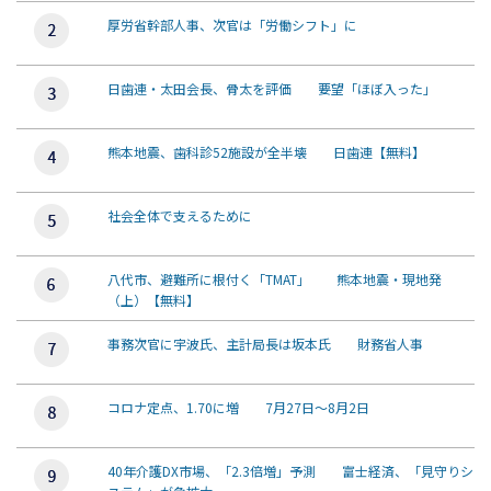
厚労省幹部人事、次官は「労働シフト」に
日歯連・太田会長、骨太を評価 要望「ほぼ入った」
熊本地震、歯科診52施設が全半壊 日歯連【無料】
社会全体で支えるために
八代市、避難所に根付く「TMAT」 熊本地震・現地発
（上）【無料】
事務次官に宇波氏、主計局長は坂本氏 財務省人事
コロナ定点、1.70に増 7月27日～8月2日
40年介護DX市場、「2.3倍増」予測 富士経済、「見守りシ