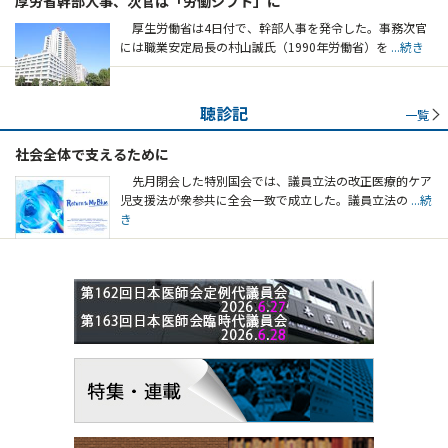
厚労省幹部人事、次官は「労働シフト」に
厚生労働省は4日付で、幹部人事を発令した。事務次官
には職業安定局長の村山誠氏（1990年労働省）を
...続き
聴診記
一覧
社会全体で支えるために
先月閉会した特別国会では、議員立法の改正医療的ケア
児支援法が衆参共に全会一致で成立した。議員立法の
...続
き