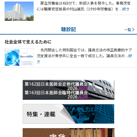
厚生労働省は4日付で、幹部人事を発令した。事務次官
には職業安定局長の村山誠氏（1990年労働省）を
...続き
聴診記
一覧
社会全体で支えるために
先月閉会した特別国会では、議員立法の改正医療的ケア
児支援法が衆参共に全会一致で成立した。議員立法の
...続
き