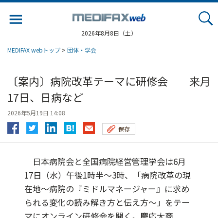
Jump
to
navigation
2026年8月8日（土）
MEDIFAX webトップ
>
団体・学会
〔案内〕病院改革テーマに研修会 来月
17日、日病など
2026年5月19日 14:08
保存
日本病院会と全国病院経営管理学会は6月
17日（水）午後1時半～3時、「病院改革の現
在地～病院の『ミドルマネージャー』に求め
られる変化の読み解き方と伝え方～」をテー
マにオンライン研修会を開く。慶応大商...