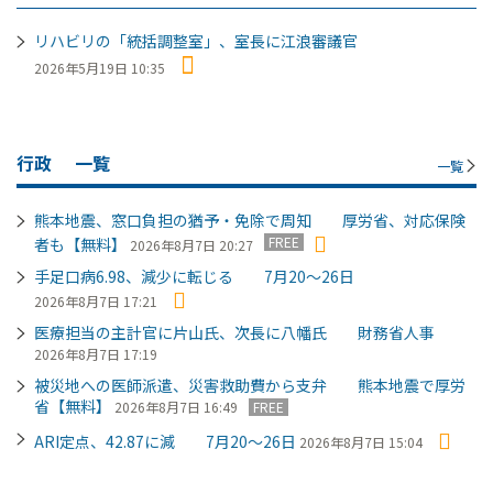
リハビリの「統括調整室」、室長に江浪審議官
2026年5月19日 10:35
行政
一覧
一覧
熊本地震、窓口負担の猶予・免除で周知 厚労省、対応保険
FREE
者も【無料】
2026年8月7日 20:27
手足口病6.98、減少に転じる 7月20～26日
2026年8月7日 17:21
医療担当の主計官に片山氏、次長に八幡氏 財務省人事
2026年8月7日 17:19
被災地への医師派遣、災害救助費から支弁 熊本地震で厚労
省【無料】
2026年8月7日 16:49
FREE
ARI定点、42.87に減 7月20～26日
2026年8月7日 15:04