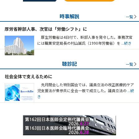
時事解説
一覧
厚労省幹部人事、次官は「労働シフト」に
厚生労働省は4日付で、幹部人事を発令した。事務次官
には職業安定局長の村山誠氏（1990年労働省）を
...続き
聴診記
一覧
社会全体で支えるために
先月閉会した特別国会では、議員立法の改正医療的ケア
児支援法が衆参共に全会一致で成立した。議員立法の
...続
き