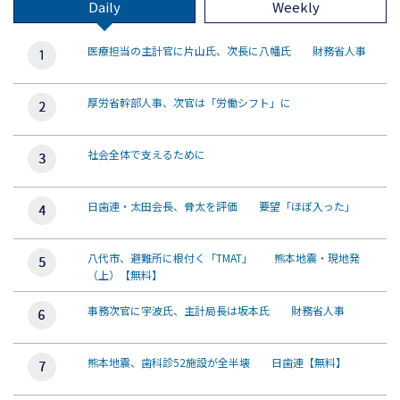
Daily
Weekly
医療担当の主計官に片山氏、次長に八幡氏 財務省人事
厚労省幹部人事、次官は「労働シフト」に
社会全体で支えるために
日歯連・太田会長、骨太を評価 要望「ほぼ入った」
八代市、避難所に根付く「TMAT」 熊本地震・現地発
（上）【無料】
事務次官に宇波氏、主計局長は坂本氏 財務省人事
熊本地震、歯科診52施設が全半壊 日歯連【無料】