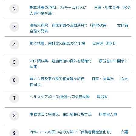
熊本地震のJMAT、25チーム82人に 日医・松本会長「水や
人員不足が課...
長崎大病院、病床削減の空間活用で「経営改善」 文科省
会議で発表
熊本地震、歯科診52施設が全半壊 日歯連【無料】
OTC類似薬、追加負担の例外を明確化 厚労省が中間まと
め案
電カル普及率の厚労相見解を評価 日医・長島氏、「方向
性同じ」
ヘルスケアAX・DX推進へ司令塔設置 厚労省
事務次官に宇波氏、主計局長は坂本氏 財務省人事
有料ホームの囲い込み対策で「保険者機能強化を」 介護