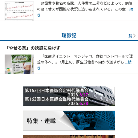
建設費や物価の高騰、人件費の上昇などによって、病院
の建て替えが困難な状況に追い込まれている。この危
...続
き
聴診記
一覧
「やせる薬」の誘惑に負けず
「医療ダイエット マンジャロ。食欲コントロールで理
想の体へ」。7月上旬、厚生労働省へ向かう道すがら
...続
き