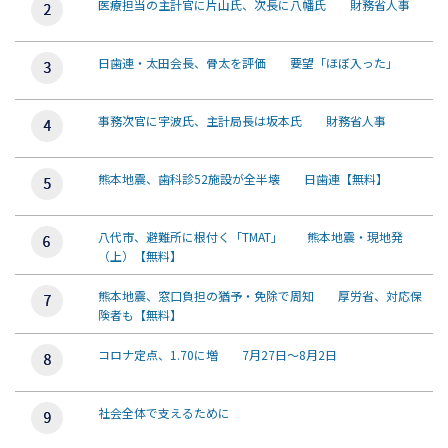
医療担当の主計官に片山氏、次長に八幡氏 財務省人事
日歯連・太田会長、骨太を評価 要望「ほぼ入った」
事務次官に宇波氏、主計局長は坂本氏 財務省人事
熊本地震、歯科診52施設が全半壊 日歯連【無料】
八代市、避難所に根付く「TMAT」 熊本地震・現地発
（上）【無料】
熊本地震、窓口負担の猶予・免除で周知 厚労省、対応保
険者も【無料】
コロナ定点、1.70に増 7月27日～8月2日
社会全体で支えるために