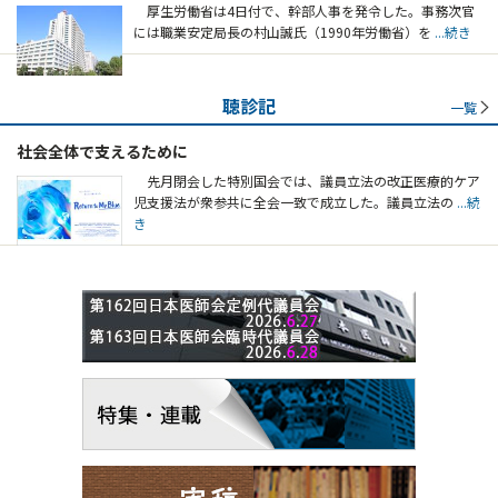
厚生労働省は4日付で、幹部人事を発令した。事務次官
には職業安定局長の村山誠氏（1990年労働省）を
...続き
聴診記
一覧
社会全体で支えるために
先月閉会した特別国会では、議員立法の改正医療的ケア
児支援法が衆参共に全会一致で成立した。議員立法の
...続
き