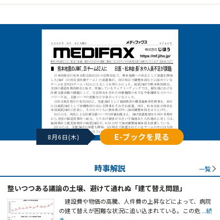
E-ブックを見る
8月6日(木)
時事解説
一覧
整いつつある議論の土壌、避けて通れぬ「建て替え問題」
建設費や物価の高騰、人件費の上昇などによって、病院
の建て替えが困難な状況に追い込まれている。この危
...続
き