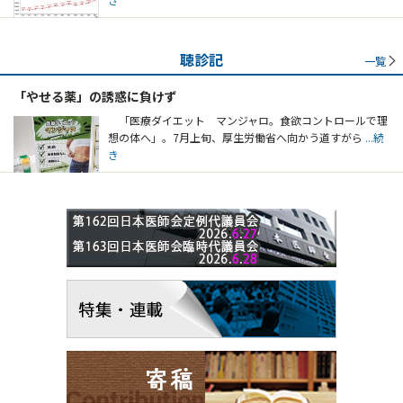
聴診記
一覧
「やせる薬」の誘惑に負けず
「医療ダイエット マンジャロ。食欲コントロールで理
想の体へ」。7月上旬、厚生労働省へ向かう道すがら
...続
き