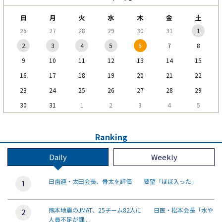
日
月
火
水
木
金
土
26
27
28
29
30
31
1
2
3
4
5
6
7
8
9
10
11
12
13
14
15
16
17
18
19
20
21
22
23
24
25
26
27
28
29
30
31
1
2
3
4
5
Ranking
Daily
Weekly
日歯連・太田会長、骨太を評価 要望「ほぼ入った」
熊本地震のJMAT、25チーム82人に 日医・松本会長「水や
人員不足が課...