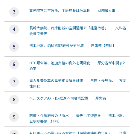
事務次官に宇波氏、主計局長は坂本氏 財務省人事
長崎大病院、病床削減の空間活用で「経営改善」 文科省
会議で発表
熊本地震、歯科診52施設が全半壊 日歯連【無料】
OTC類似薬、追加負担の例外を明確化 厚労省が中間まと
め案
電カル普及率の厚労相見解を評価 日医・長島氏、「方向
性同じ」
ヘルスケアAX・DX推進へ司令塔設置 厚労省
医療・介護施設の「断水」、優先して復旧を 熊本地震、
公明が要請【無料】
有料ホームの囲い込み対策で「保険者機能強化を」 介護