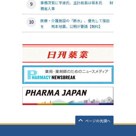
事務次官に宇波氏、主計局長は坂本氏 財
務省人事
医療・介護施設の「断水」、優先して復旧
を 熊本地震、公明が要請【無料】
ページの先頭へ