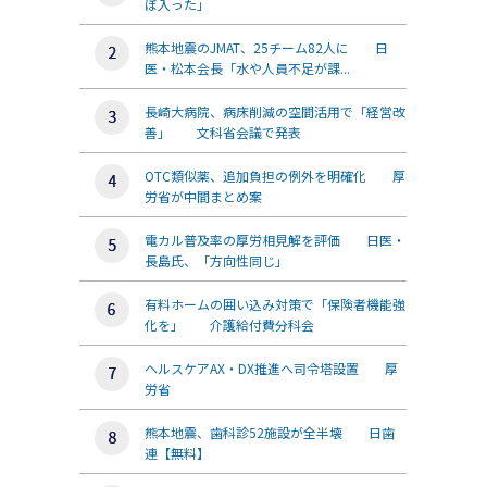
ぼ入った」
熊本地震のJMAT、25チーム82人に 日
医・松本会長「水や人員不足が課...
長崎大病院、病床削減の空間活用で「経営改
善」 文科省会議で発表
OTC類似薬、追加負担の例外を明確化 厚
労省が中間まとめ案
電カル普及率の厚労相見解を評価 日医・
長島氏、「方向性同じ」
有料ホームの囲い込み対策で「保険者機能強
化を」 介護給付費分科会
ヘルスケアAX・DX推進へ司令塔設置 厚
労省
熊本地震、歯科診52施設が全半壊 日歯
連【無料】