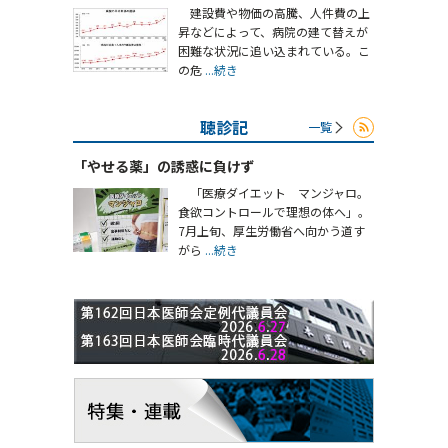
建設費や物価の高騰、人件費の上
昇などによって、病院の建て替えが
困難な状況に追い込まれている。こ
の危
...続き
聴診記
一覧
「やせる薬」の誘惑に負けず
「医療ダイエット マンジャロ。
食欲コントロールで理想の体へ」。
7月上旬、厚生労働省へ向かう道す
がら
...続き