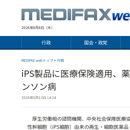
Jump
to
navigation
2026年8月6日（木）
行政
国会・政党
MEDIFAX webトップ
>
行政
iPS製品に医療保険適用、
ンソン病
2026年5月13日 14:34
厚生労働相の諮問機関、中央社会保険医療協
性幹細胞（iPS細胞）由来の再生・細胞医薬