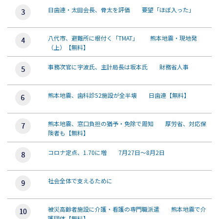
日歯連・太田会長、骨太を評価 要望「ほぼ入った」
八代市、避難所に根付く「TMAT」 熊本地震・現地発
（上）【無料】
事務次官に宇波氏、主計局長は坂本氏 財務省人事
熊本地震、歯科診52施設が全半壊 日歯連【無料】
熊本地震、窓口負担の猶予・免除で周知 厚労省、対応保
険者も【無料】
コロナ定点、1.70に増 7月27日～8月2日
社会全体で支えるために
被災高齢者施設に介護・看護の専門職派遣 熊本地震で介
護団体【無料】