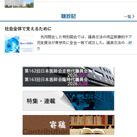
聴診記
一覧
社会全体で支えるために
先月閉会した特別国会では、議員立法の改正医療的ケア
児支援法が衆参共に全会一致で成立した。議員立法の
...続
き