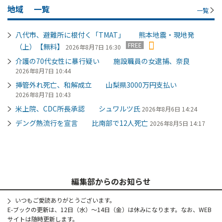
地域
一覧
一覧
八代市、避難所に根付く「TMAT」 熊本地震・現地発
FREE
（上）【無料】
2026年8月7日 16:30
介護の70代女性に暴行疑い 施設職員の女逮捕、奈良
2026年8月7日 10:44
挿管外れ死亡、和解成立 山梨県3000万円支払い
2026年8月7日 10:43
米上院、CDC所長承認 シュワルツ氏
2026年8月6日 14:24
デング熱流行を宣言 比南部で12人死亡
2026年8月5日 14:17
編集部からのお知らせ
いつもご愛読ありがとうございます。
E-ブックの更新は、12日（水）～14日（金）は休みになります。なお、WEB
サイトは随時更新します。