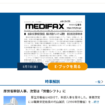
E-ブックを見る
8月7日(金)
時事解説
一覧
厚労省幹部人事、次官は「労働シフト」に
厚生労働省は4日付で、幹部人事を発令した。事務次官
には職業安定局長の村山誠氏（1990年労働省）を
...続き