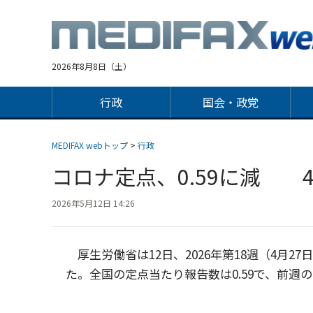
Jump
to
navigation
2026年8月8日（土）
行政
国会・政党
MEDIFAX webトップ
>
行政
コロナ定点、0.59に減 4
2026年5月12日 14:26
厚生労働省は12日、2026年第18週（4月2
た。全国の定点当たり報告数は0.59で、前週の0