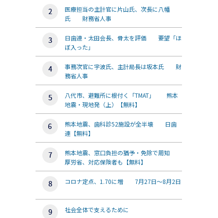
医療担当の主計官に片山氏、次長に八幡
氏 財務省人事
日歯連・太田会長、骨太を評価 要望「ほ
ぼ入った」
事務次官に宇波氏、主計局長は坂本氏 財
務省人事
八代市、避難所に根付く「TMAT」 熊本
地震・現地発（上）【無料】
熊本地震、歯科診52施設が全半壊 日歯
連【無料】
熊本地震、窓口負担の猶予・免除で周知
厚労省、対応保険者も【無料】
コロナ定点、1.70に増 7月27日～8月2日
社会全体で支えるために