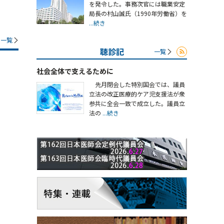
を発令した。事務次官には職業安定
局長の村山誠氏（1990年労働省）を
...続き
一覧
聴診記
一覧
社会全体で支えるために
先月閉会した特別国会では、議員
立法の改正医療的ケア児支援法が衆
参共に全会一致で成立した。議員立
法の
...続き