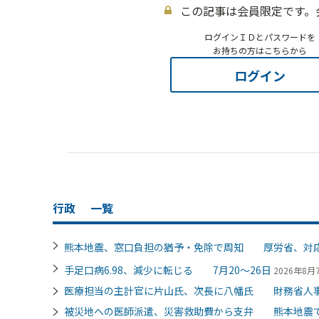
この記事は会員限定です。
ログインＩＤとパスワードを
お持ちの方はこちらから
ログイン
行政
一覧
熊本地震、窓口負担の猶予・免除で周知 厚労省、対
手足口病6.98、減少に転じる 7月20～26日
2026年8月7
医療担当の主計官に片山氏、次長に八幡氏 財務省人
被災地への医師派遣、災害救助費から支弁 熊本地震