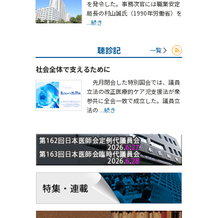
を発令した。事務次官には職業安定
局長の村山誠氏（1990年労働省）を
...続き
聴診記
一覧
社会全体で支えるために
先月閉会した特別国会では、議員
立法の改正医療的ケア児支援法が衆
参共に全会一致で成立した。議員立
法の
...続き