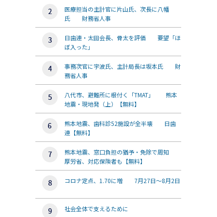
医療担当の主計官に片山氏、次長に八幡
氏 財務省人事
日歯連・太田会長、骨太を評価 要望「ほ
ぼ入った」
事務次官に宇波氏、主計局長は坂本氏 財
務省人事
八代市、避難所に根付く「TMAT」 熊本
地震・現地発（上）【無料】
熊本地震、歯科診52施設が全半壊 日歯
連【無料】
熊本地震、窓口負担の猶予・免除で周知
厚労省、対応保険者も【無料】
コロナ定点、1.70に増 7月27日～8月2日
社会全体で支えるために