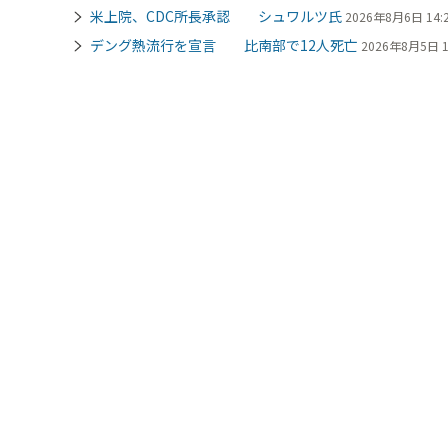
米上院、CDC所長承認 シュワルツ氏
2026年8月6日 14:
デング熱流行を宣言 比南部で12人死亡
2026年8月5日 1