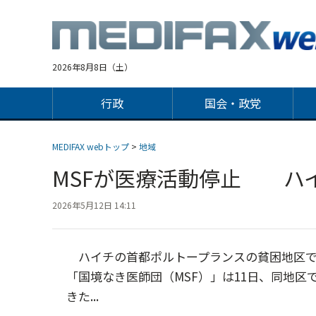
Jump
to
navigation
2026年8月8日（土）
行政
国会・政党
MEDIFAX webトップ
>
地域
MSFが医療活動停止 ハ
2026年5月12日 14:11
ハイチの首都ポルトープランスの貧困地区で
「国境なき医師団（MSF）」は11日、同地区
きた...