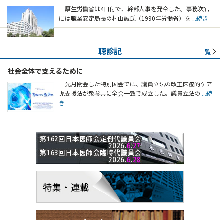
厚生労働省は4日付で、幹部人事を発令した。事務次官
には職業安定局長の村山誠氏（1990年労働省）を
...続き
聴診記
一覧
社会全体で支えるために
先月閉会した特別国会では、議員立法の改正医療的ケア
児支援法が衆参共に全会一致で成立した。議員立法の
...続
き