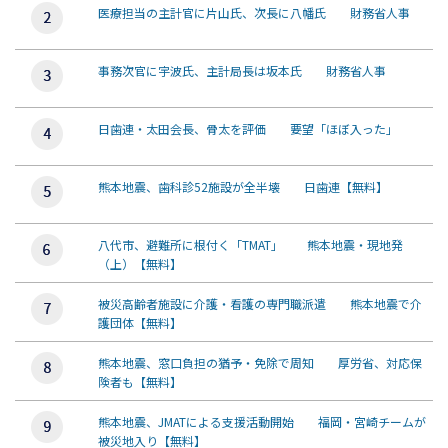
医療担当の主計官に片山氏、次長に八幡氏 財務省人事
事務次官に宇波氏、主計局長は坂本氏 財務省人事
日歯連・太田会長、骨太を評価 要望「ほぼ入った」
熊本地震、歯科診52施設が全半壊 日歯連【無料】
八代市、避難所に根付く「TMAT」 熊本地震・現地発
（上）【無料】
被災高齢者施設に介護・看護の専門職派遣 熊本地震で介
護団体【無料】
熊本地震、窓口負担の猶予・免除で周知 厚労省、対応保
険者も【無料】
熊本地震、JMATによる支援活動開始 福岡・宮崎チームが
被災地入り【無料】