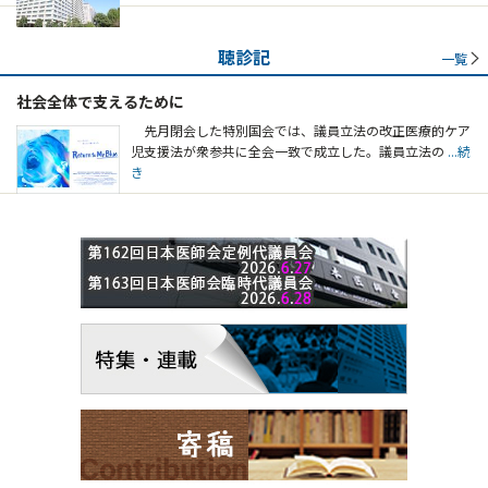
聴診記
一覧
社会全体で支えるために
先月閉会した特別国会では、議員立法の改正医療的ケア
児支援法が衆参共に全会一致で成立した。議員立法の
...続
き