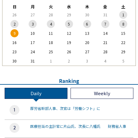
日
月
火
水
木
金
土
26
27
28
29
30
31
1
2
3
4
5
6
7
8
9
10
11
12
13
14
15
16
17
18
19
20
21
22
23
24
25
26
27
28
29
30
31
1
2
3
4
5
Ranking
Daily
Weekly
厚労省幹部人事、次官は「労働シフト」に
医療担当の主計官に片山氏、次長に八幡氏 財務省人事