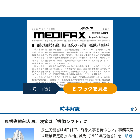
E-ブックを見る
8月7日(金)
時事解説
一覧
厚労省幹部人事、次官は「労働シフト」に
厚生労働省は4日付で、幹部人事を発令した。事務次官
には職業安定局長の村山誠氏（1990年労働省）を
...続き