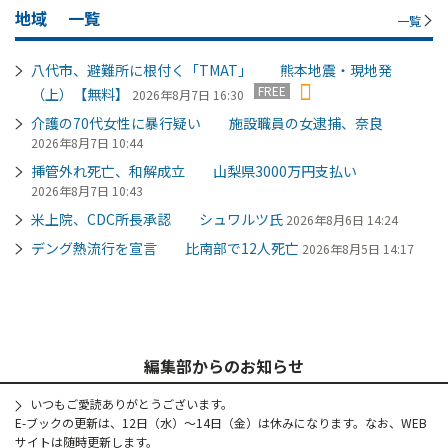
地域
一覧
一覧
八代市、避難所に根付く「TMAT」 熊本地震・現地発
FREE
（上）【無料】
2026年8月7日 16:30
介護の70代女性に暴行疑い 施設職員の女逮捕、奈良
2026年8月7日 10:44
挿管外れ死亡、和解成立 山梨県3000万円支払い
2026年8月7日 10:43
米上院、CDC所長承認 シュワルツ氏
2026年8月6日 14:24
デング熱流行を宣言 比南部で12人死亡
2026年8月5日 14:17
編集部からのお知らせ
いつもご愛読ありがとうございます。
E-ブックの更新は、12日（水）～14日（金）は休みになります。なお、WEB
サイトは随時更新します。