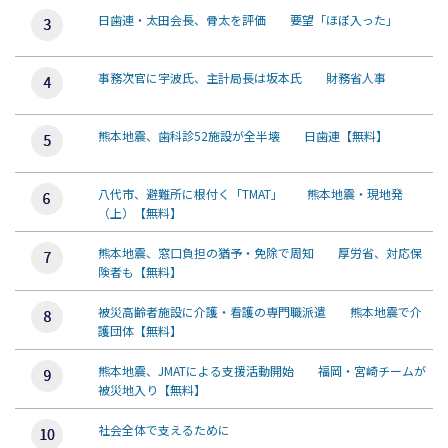
日歯連・太田会長、骨太を評価 要望「ほぼ入った」
事務次官に宇波氏、主計局長は坂本氏 財務省人事
熊本地震、歯科診52施設が全半壊 日歯連【無料】
八代市、避難所に根付く「TMAT」 熊本地震・現地発
（上）【無料】
熊本地震、窓口負担の猶予・免除で周知 厚労省、対応保
険者も【無料】
被災高齢者施設に介護・看護の専門職派遣 熊本地震で介
護団体【無料】
熊本地震、JMATによる支援活動開始 福岡・宮崎チームが
被災地入り【無料】
社会全体で支えるために