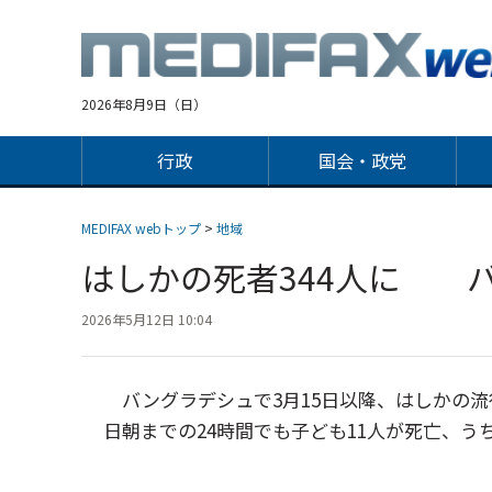
Jump
to
navigation
2026年8月9日（日）
行政
国会・政党
MEDIFAX webトップ
>
地域
はしかの死者344人に 
2026年5月12日 10:04
バングラデシュで3月15日以降、はしかの流行
日朝までの24時間でも子ども11人が死亡、うち