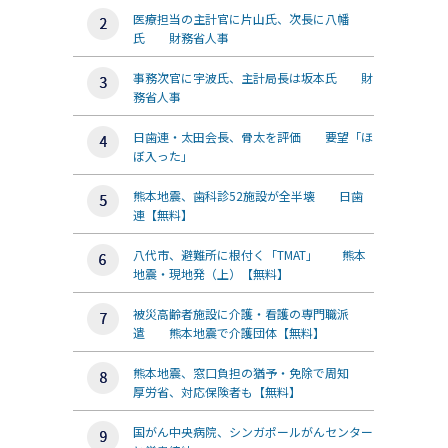
医療担当の主計官に片山氏、次長に八幡
氏 財務省人事
事務次官に宇波氏、主計局長は坂本氏 財
務省人事
日歯連・太田会長、骨太を評価 要望「ほ
ぼ入った」
熊本地震、歯科診52施設が全半壊 日歯
連【無料】
八代市、避難所に根付く「TMAT」 熊本
地震・現地発（上）【無料】
被災高齢者施設に介護・看護の専門職派
遣 熊本地震で介護団体【無料】
熊本地震、窓口負担の猶予・免除で周知
厚労省、対応保険者も【無料】
国がん中央病院、シンガポールがんセンター