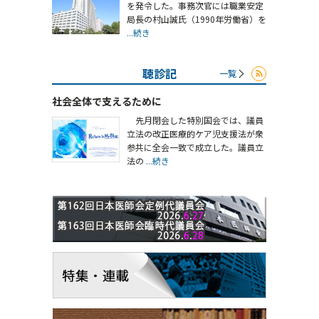
を発令した。事務次官には職業安定
局長の村山誠氏（1990年労働省）を
...続き
聴診記
一覧
社会全体で支えるために
先月閉会した特別国会では、議員
立法の改正医療的ケア児支援法が衆
参共に全会一致で成立した。議員立
法の
...続き