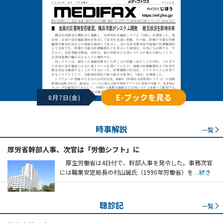
E-ブックを見る
8月7日(金)
時事解説
一覧
厚労省幹部人事、次官は「労働シフト」に
厚生労働省は4日付で、幹部人事を発令した。事務次官
には職業安定局長の村山誠氏（1990年労働省）を
...続き
聴診記
一覧