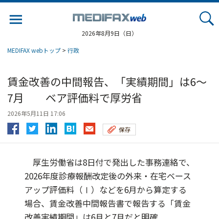
Jump
to
navigation
2026年8月9日（日）
MEDIFAX webトップ
>
行政
賃金改善の中間報告、「実績期間」は6～
7月 ベア評価料で厚労省
2026年5月11日 17:06
保存
厚生労働省は8日付で発出した事務連絡で、
2026年度診療報酬改定後の外来・在宅ベース
アップ評価料（Ⅰ）などを6月から算定する
場合、賃金改善中間報告書で報告する「賃金
改善実績期間」は6月と7月だと明確...