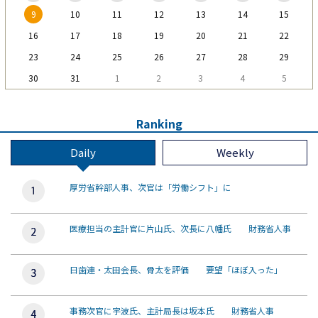
9
10
11
12
13
14
15
16
17
18
19
20
21
22
23
24
25
26
27
28
29
30
31
1
2
3
4
5
Ranking
Daily
Weekly
厚労省幹部人事、次官は「労働シフト」に
医療担当の主計官に片山氏、次長に八幡氏 財務省人事
日歯連・太田会長、骨太を評価 要望「ほぼ入った」
事務次官に宇波氏、主計局長は坂本氏 財務省人事