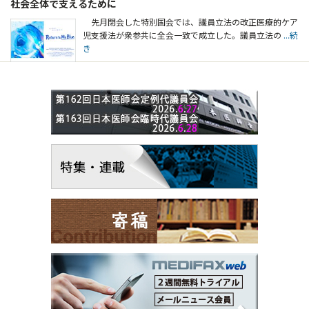
社会全体で支えるために
先月閉会した特別国会では、議員立法の改正医療的ケア
児支援法が衆参共に全会一致で成立した。議員立法の
...続
き