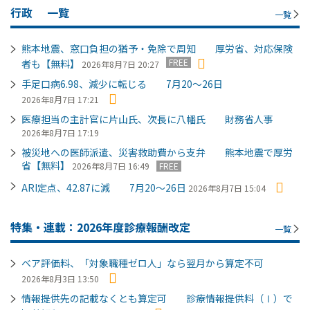
行政
一覧
一覧
熊本地震、窓口負担の猶予・免除で周知 厚労省、対応保険
FREE
者も【無料】
2026年8月7日 20:27
手足口病6.98、減少に転じる 7月20～26日
2026年8月7日 17:21
医療担当の主計官に片山氏、次長に八幡氏 財務省人事
2026年8月7日 17:19
被災地への医師派遣、災害救助費から支弁 熊本地震で厚労
省【無料】
2026年8月7日 16:49
FREE
ARI定点、42.87に減 7月20～26日
2026年8月7日 15:04
特集・連載：2026年度診療報酬改定
一覧
ベア評価料、「対象職種ゼロ人」なら翌月から算定不可
2026年8月3日 13:50
情報提供先の記載なくとも算定可 診療情報提供料（Ⅰ）で