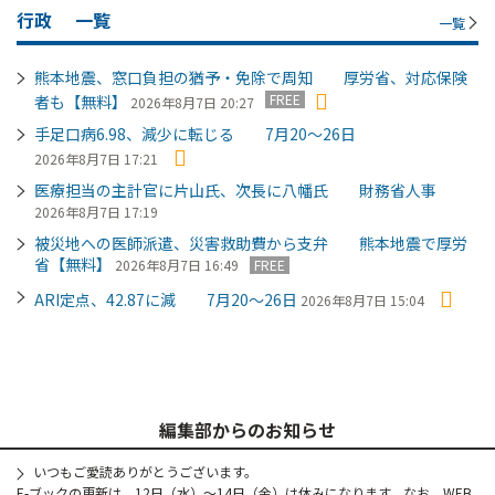
行政
一覧
一覧
熊本地震、窓口負担の猶予・免除で周知 厚労省、対応保険
FREE
者も【無料】
2026年8月7日 20:27
手足口病6.98、減少に転じる 7月20～26日
2026年8月7日 17:21
医療担当の主計官に片山氏、次長に八幡氏 財務省人事
2026年8月7日 17:19
被災地への医師派遣、災害救助費から支弁 熊本地震で厚労
省【無料】
2026年8月7日 16:49
FREE
ARI定点、42.87に減 7月20～26日
2026年8月7日 15:04
編集部からのお知らせ
いつもご愛読ありがとうございます。
E-ブックの更新は、12日（水）～14日（金）は休みになります。なお、WEB