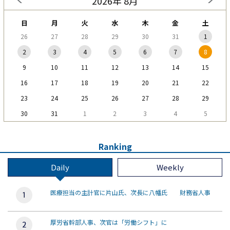
2026年 8月
日
月
火
水
木
金
土
26
27
28
29
30
31
1
2
3
4
5
6
7
8
9
10
11
12
13
14
15
16
17
18
19
20
21
22
23
24
25
26
27
28
29
30
31
1
2
3
4
5
Ranking
Daily
Weekly
医療担当の主計官に片山氏、次長に八幡氏 財務省人事
厚労省幹部人事、次官は「労働シフト」に