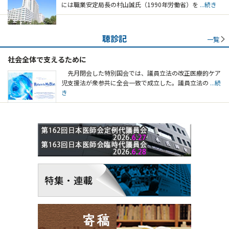
には職業安定局長の村山誠氏（1990年労働省）を
...続き
聴診記
一覧
社会全体で支えるために
先月閉会した特別国会では、議員立法の改正医療的ケア
児支援法が衆参共に全会一致で成立した。議員立法の
...続
き