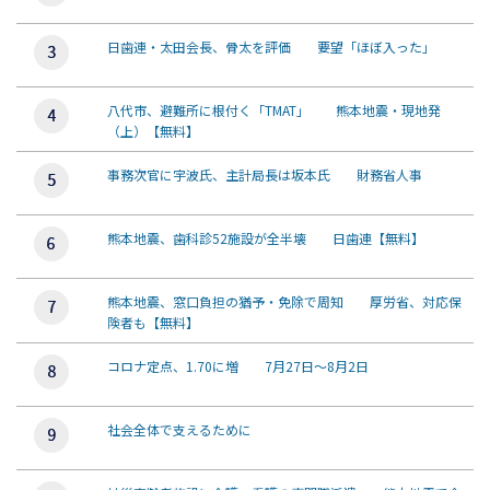
日歯連・太田会長、骨太を評価 要望「ほぼ入った」
八代市、避難所に根付く「TMAT」 熊本地震・現地発
（上）【無料】
事務次官に宇波氏、主計局長は坂本氏 財務省人事
熊本地震、歯科診52施設が全半壊 日歯連【無料】
熊本地震、窓口負担の猶予・免除で周知 厚労省、対応保
険者も【無料】
コロナ定点、1.70に増 7月27日～8月2日
社会全体で支えるために