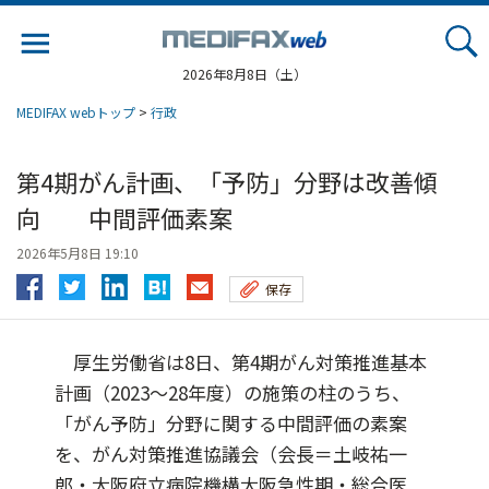
Jump
to
navigation
2026年8月8日（土）
MEDIFAX webトップ
>
行政
第4期がん計画、「予防」分野は改善傾
向 中間評価素案
2026年5月8日 19:10
保存
厚生労働省は8日、第4期がん対策推進基本
計画（2023～28年度）の施策の柱のうち、
「がん予防」分野に関する中間評価の素案
を、がん対策推進協議会（会長＝土岐祐一
郎・大阪府立病院機構大阪急性期・総合医...