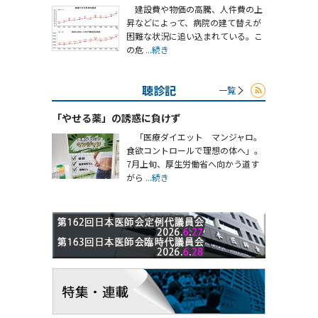
建設費や物価の高騰、人件費の上
昇などによって、病院の建て替えが
困難な状況に追い込まれている。こ
の危
...続き
聴診記
一覧
「やせる薬」の誘惑に負けず
「医療ダイエット マンジャロ。
食欲コントロールで理想の体へ」。
7月上旬、厚生労働省へ向かう道す
がら
...続き