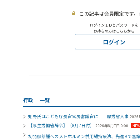
この記事は会員限定です。
ログインＩＤとパスワードを
お持ちの方はこちらから
ログイン
行政
一覧
姫野氏はこども庁長官官房審議官に 厚労省人事
2026
【厚生労働省辞令】（8月7日付）
2026年8月7日 0:00
NE
初発膠芽腫へのメトホルミン併用維持療法、先進Bで審