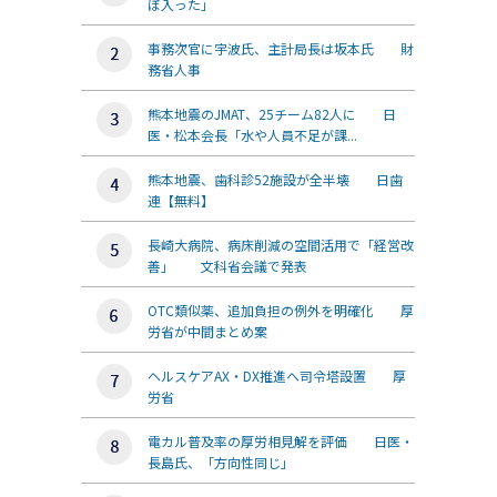
ぼ入った」
事務次官に宇波氏、主計局長は坂本氏 財
務省人事
熊本地震のJMAT、25チーム82人に 日
医・松本会長「水や人員不足が課...
熊本地震、歯科診52施設が全半壊 日歯
連【無料】
長崎大病院、病床削減の空間活用で「経営改
善」 文科省会議で発表
OTC類似薬、追加負担の例外を明確化 厚
労省が中間まとめ案
ヘルスケアAX・DX推進へ司令塔設置 厚
労省
電カル普及率の厚労相見解を評価 日医・
長島氏、「方向性同じ」