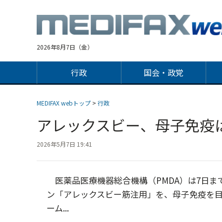
Jump
to
navigation
2026年8月7日（金）
行政
国会・政党
MEDIFAX webトップ
>
行政
アレックスビー、母子免疫
2026年5月7日 19:41
医薬品医療機器総合機構（PMDA）は7日ま
ン「アレックスビー筋注用」を、母子免疫を
ーム...