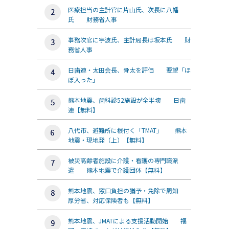
医療担当の主計官に片山氏、次長に八幡
氏 財務省人事
事務次官に宇波氏、主計局長は坂本氏 財
務省人事
日歯連・太田会長、骨太を評価 要望「ほ
ぼ入った」
熊本地震、歯科診52施設が全半壊 日歯
連【無料】
八代市、避難所に根付く「TMAT」 熊本
地震・現地発（上）【無料】
被災高齢者施設に介護・看護の専門職派
遣 熊本地震で介護団体【無料】
熊本地震、窓口負担の猶予・免除で周知
厚労省、対応保険者も【無料】
熊本地震、JMATによる支援活動開始 福