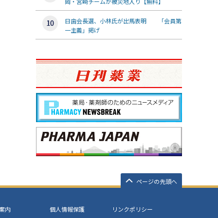
岡・宮崎チームが被災地入り【無料】
日歯会長選、小林氏が出馬表明 「会員第
一主義」掲げ
ページの先頭へ
案内
個人情報保護
リンクポリシー