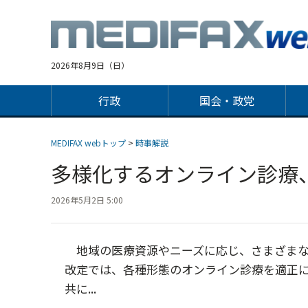
Jump
to
navigation
2026年8月9日（日）
行政
国会・政党
MEDIFAX webトップ
>
時事解説
多様化するオンライン診療
2026年5月2日 5:00
地域の医療資源やニーズに応じ、さまざまな形
改定では、各種形態のオンライン診療を適正
共に...