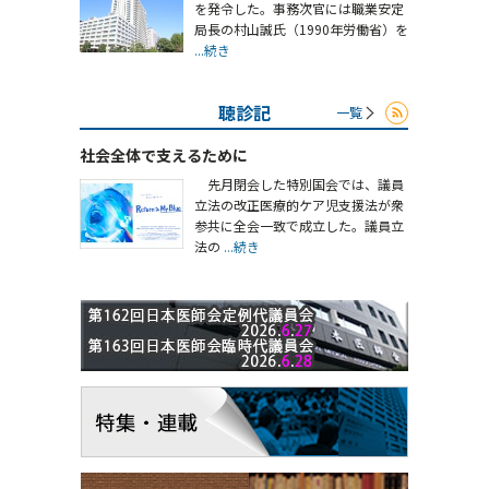
を発令した。事務次官には職業安定
局長の村山誠氏（1990年労働省）を
...続き
聴診記
一覧
社会全体で支えるために
先月閉会した特別国会では、議員
立法の改正医療的ケア児支援法が衆
参共に全会一致で成立した。議員立
法の
...続き