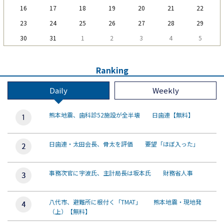
16
17
18
19
20
21
22
23
24
25
26
27
28
29
30
31
1
2
3
4
5
Ranking
Daily
Weekly
熊本地震、歯科診52施設が全半壊 日歯連【無料】
日歯連・太田会長、骨太を評価 要望「ほぼ入った」
事務次官に宇波氏、主計局長は坂本氏 財務省人事
八代市、避難所に根付く「TMAT」 熊本地震・現地発
（上）【無料】