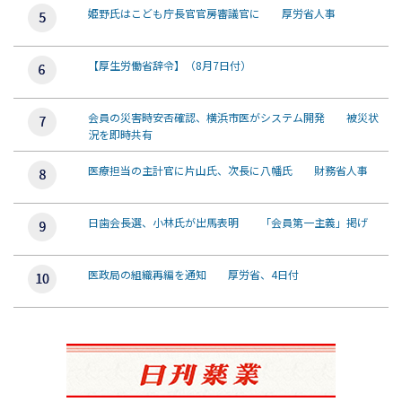
姫野氏はこども庁長官官房審議官に 厚労省人事
【厚生労働省辞令】（8月7日付）
会員の災害時安否確認、横浜市医がシステム開発 被災状
況を即時共有
医療担当の主計官に片山氏、次長に八幡氏 財務省人事
日歯会長選、小林氏が出馬表明 「会員第一主義」掲げ
医政局の組織再編を通知 厚労省、4日付