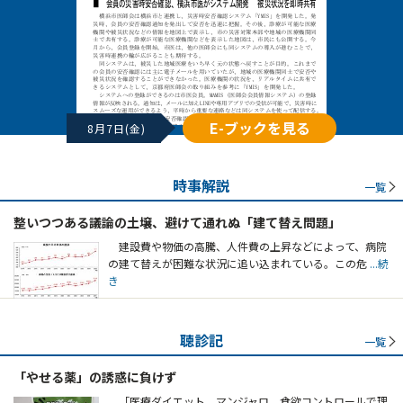
E-ブックを見る
8月7日(金)
時事解説
一覧
整いつつある議論の土壌、避けて通れぬ「建て替え問題」
建設費や物価の高騰、人件費の上昇などによって、病院
の建て替えが困難な状況に追い込まれている。この危
...続
き
聴診記
一覧
「やせる薬」の誘惑に負けず
「医療ダイエット マンジャロ。食欲コントロールで理