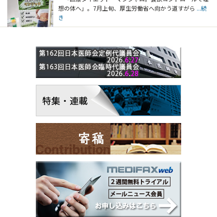
想の体へ」。7月上旬、厚生労働省へ向かう道すがら
...続
き