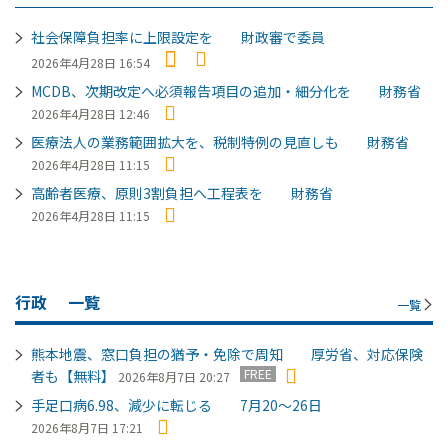
社会保障負担率に上限設定を 財政審で委員
2026年4月28日 16:54
MCDB、次期改定へ必須報告項目の追加・細分化を 財務省
2026年4月28日 12:46
医療法人の業務範囲拡大を、税制特例の見直しも 財務省
2026年4月28日 11:15
高齢者医療、原則3割負担へ工程表を 財務省
2026年4月28日 11:15
行政
一覧
一覧
熊本地震、窓口負担の猶予・免除で周知 厚労省、対応保険
FREE
者も【無料】
2026年8月7日 20:27
手足口病6.98、減少に転じる 7月20～26日
2026年8月7日 17:21