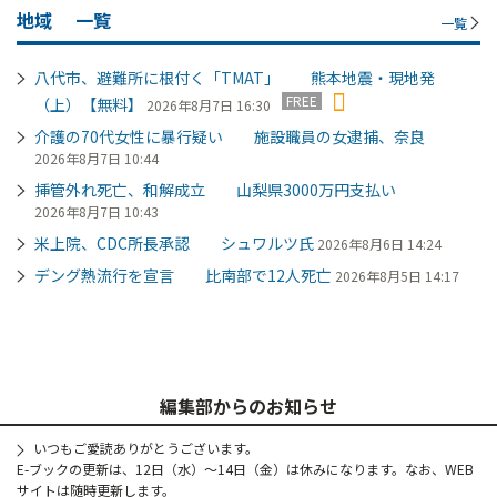
地域
一覧
一覧
八代市、避難所に根付く「TMAT」 熊本地震・現地発
FREE
（上）【無料】
2026年8月7日 16:30
介護の70代女性に暴行疑い 施設職員の女逮捕、奈良
2026年8月7日 10:44
挿管外れ死亡、和解成立 山梨県3000万円支払い
2026年8月7日 10:43
米上院、CDC所長承認 シュワルツ氏
2026年8月6日 14:24
デング熱流行を宣言 比南部で12人死亡
2026年8月5日 14:17
編集部からのお知らせ
いつもご愛読ありがとうございます。
E-ブックの更新は、12日（水）～14日（金）は休みになります。なお、WEB
サイトは随時更新します。