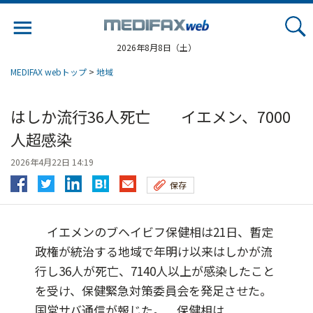
Jump
to
navigation
2026年8月8日（土）
MEDIFAX webトップ
>
地域
はしか流行36人死亡 イエメン、7000
人超感染
2026年4月22日 14:19
保存
イエメンのブヘイビフ保健相は21日、暫定
政権が統治する地域で年明け以来はしかが流
行し36人が死亡、7140人以上が感染したこと
を受け、保健緊急対策委員会を発足させた。
国営サバ通信が報じた。 保健相は...