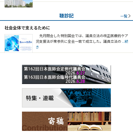
聴診記
一覧
社会全体で支えるために
先月閉会した特別国会では、議員立法の改正医療的ケア
児支援法が衆参共に全会一致で成立した。議員立法の
...続
き