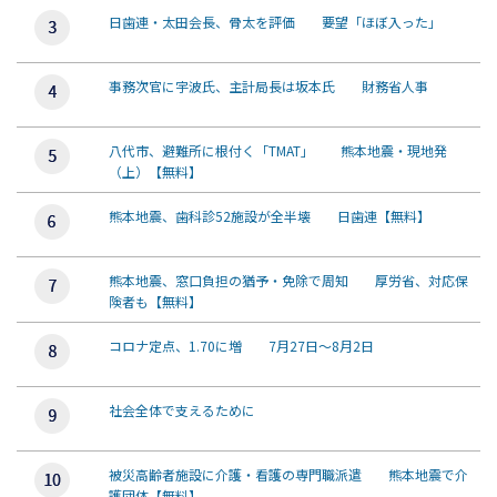
日歯連・太田会長、骨太を評価 要望「ほぼ入った」
事務次官に宇波氏、主計局長は坂本氏 財務省人事
八代市、避難所に根付く「TMAT」 熊本地震・現地発
（上）【無料】
熊本地震、歯科診52施設が全半壊 日歯連【無料】
熊本地震、窓口負担の猶予・免除で周知 厚労省、対応保
険者も【無料】
コロナ定点、1.70に増 7月27日～8月2日
社会全体で支えるために
被災高齢者施設に介護・看護の専門職派遣 熊本地震で介
護団体【無料】