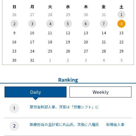
日
月
火
水
木
金
土
26
27
28
29
30
31
1
2
3
4
5
6
7
8
9
10
11
12
13
14
15
16
17
18
19
20
21
22
23
24
25
26
27
28
29
30
31
1
2
3
4
5
Ranking
Daily
Weekly
厚労省幹部人事、次官は「労働シフト」に
医療担当の主計官に片山氏、次長に八幡氏 財務省人事