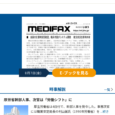
E-ブックを見る
8月7日(金)
時事解説
一覧
厚労省幹部人事、次官は「労働シフト」に
厚生労働省は4日付で、幹部人事を発令した。事務次官
には職業安定局長の村山誠氏（1990年労働省）を
...続き