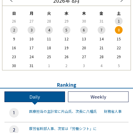
2026年 8月
日
月
火
水
木
金
土
26
27
28
29
30
31
1
2
3
4
5
6
7
8
9
10
11
12
13
14
15
16
17
18
19
20
21
22
23
24
25
26
27
28
29
30
31
1
2
3
4
5
Ranking
Daily
Weekly
医療担当の主計官に片山氏、次長に八幡氏 財務省人事
厚労省幹部人事、次官は「労働シフト」に