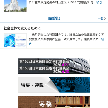
には職業安定局長の村山誠氏（1990年労働省）を
...続き
聴診記
一覧
社会全体で支えるために
先月閉会した特別国会では、議員立法の改正医療的ケア
児支援法が衆参共に全会一致で成立した。議員立法の
...続
き