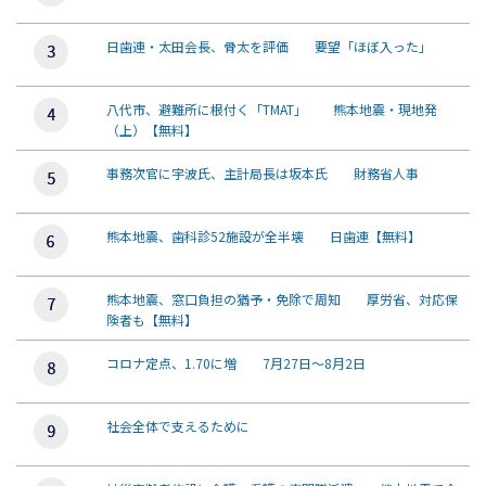
日歯連・太田会長、骨太を評価 要望「ほぼ入った」
八代市、避難所に根付く「TMAT」 熊本地震・現地発
（上）【無料】
事務次官に宇波氏、主計局長は坂本氏 財務省人事
熊本地震、歯科診52施設が全半壊 日歯連【無料】
熊本地震、窓口負担の猶予・免除で周知 厚労省、対応保
険者も【無料】
コロナ定点、1.70に増 7月27日～8月2日
社会全体で支えるために