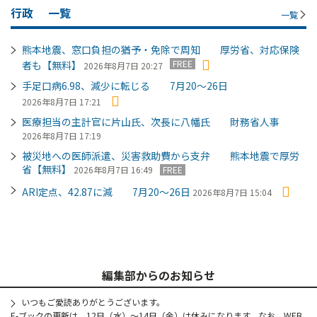
行政
一覧
一覧
熊本地震、窓口負担の猶予・免除で周知 厚労省、対応保険
FREE
者も【無料】
2026年8月7日 20:27
手足口病6.98、減少に転じる 7月20～26日
2026年8月7日 17:21
医療担当の主計官に片山氏、次長に八幡氏 財務省人事
2026年8月7日 17:19
被災地への医師派遣、災害救助費から支弁 熊本地震で厚労
省【無料】
2026年8月7日 16:49
FREE
ARI定点、42.87に減 7月20～26日
2026年8月7日 15:04
編集部からのお知らせ
いつもご愛読ありがとうございます。
E-ブックの更新は、12日（水）～14日（金）は休みになります。なお、WEB